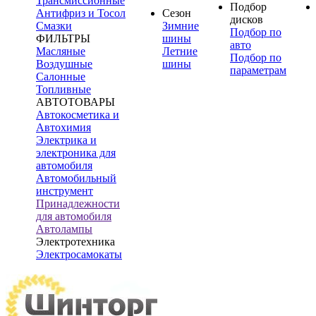
Трансмиссионные
Подбор
Антифриз и Тосол
Сезон
дисков
Смазки
Зимние
Подбор по
ФИЛЬТРЫ
шины
авто
Масляные
Летние
Подбор по
Воздушные
шины
параметрам
Салонные
Топливные
АВТОТОВАРЫ
Автокосметика и
Автохимия
Электрика и
электроника для
автомобиля
Автомобильный
инструмент
Принадлежности
для автомобиля
Автолампы
Электротехника
Электросамокаты