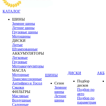
КАТАЛОГ
ШИНЫ
Зимние шины
Летние шины
Грузовые шины
Мотошины
ДИСКИ
Литые
Штампованные
АККУМУЛЯТОРЫ
Легковые
Грузовые
Мотоаккумуляторы
МАСЛА
ДИСКИ
АКБ
Моторные
ШИНЫ
Трансмиссионные
Подбор
Антифриз и Тосол
Сезон
дисков
Смазки
Зимние
Подбор по
ФИЛЬТРЫ
шины
авто
Масляные
Летние
Подбор по
Воздушные
шины
параметрам
Салонные