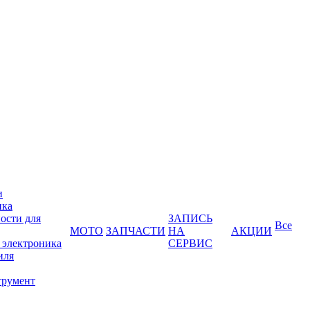
и
ика
ости для
ЗАПИСЬ
Все
МОТО
ЗАПЧАСТИ
НА
АКЦИИ
 электроника
СЕРВИС
иля
трумент