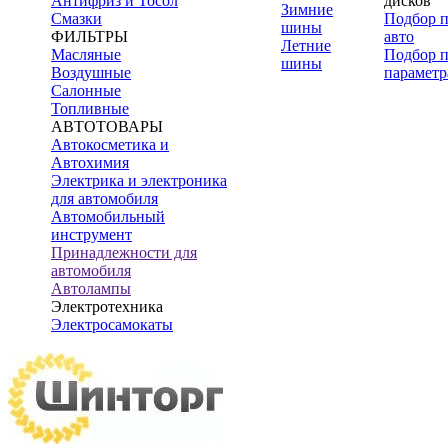
Антифриз и Тосол
дисков
Зимние
Смазки
Подбор 
шины
ФИЛЬТРЫ
авто
Летние
Масляные
Подбор 
шины
Воздушные
параметр
Салонные
Топливные
АВТОТОВАРЫ
Автокосметика и
Автохимия
Электрика и электроника
для автомобиля
Автомобильный
инструмент
Принадлежности для
автомобиля
Автолампы
Электротехника
Электросамокаты