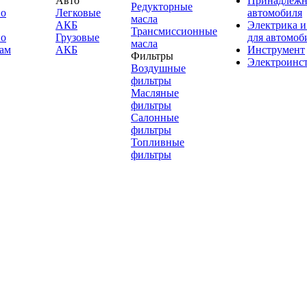
Авто
Принадлежн
Редукторные
по
Легковые
автомобиля
масла
АКБ
Электрика и
Трансмиссионные
по
Грузовые
для автомоб
масла
ам
АКБ
Инструмент
Фильтры
Электроинс
Воздушные
фильтры
Масляные
фильтры
Салонные
фильтры
Топливные
фильтры