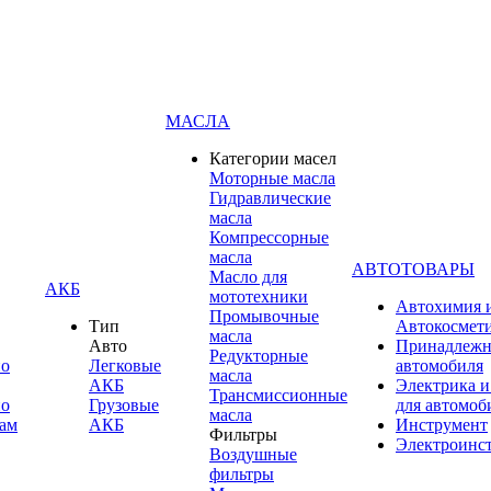
МАСЛА
Категории масел
Моторные масла
Гидравлические
масла
Компрессорные
масла
АВТОТОВАРЫ
Масло для
АКБ
мототехники
Автохимия 
Промывочные
Тип
Автокосмет
масла
Авто
Принадлежн
Редукторные
по
Легковые
автомобиля
масла
АКБ
Электрика и
Трансмиссионные
по
Грузовые
для автомоб
масла
ам
АКБ
Инструмент
Фильтры
Электроинс
Воздушные
фильтры