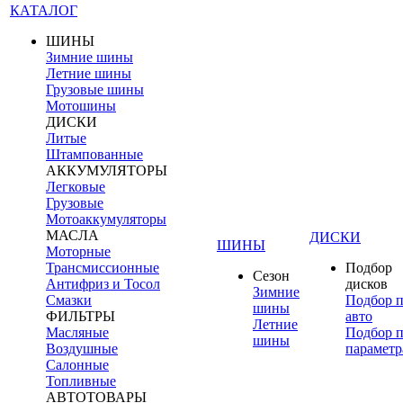
КАТАЛОГ
ШИНЫ
Зимние шины
Летние шины
Грузовые шины
Мотошины
ДИСКИ
Литые
Штампованные
АККУМУЛЯТОРЫ
Легковые
Грузовые
Мотоаккумуляторы
МАСЛА
ДИСКИ
ШИНЫ
Моторные
Трансмиссионные
Подбор
Сезон
Антифриз и Тосол
дисков
Зимние
Смазки
Подбор 
шины
ФИЛЬТРЫ
авто
Летние
Масляные
Подбор 
шины
Воздушные
параметр
Салонные
Топливные
АВТОТОВАРЫ