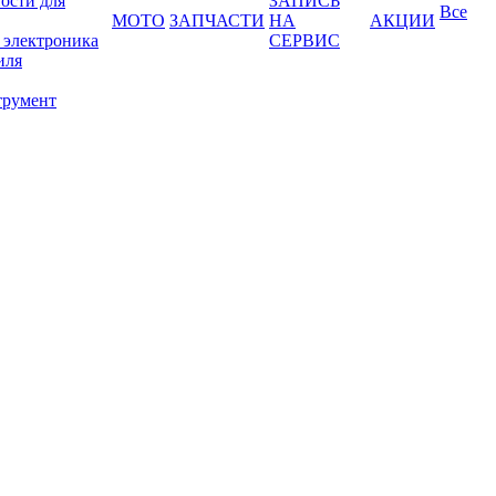
ости для
ЗАПИСЬ
Все
МОТО
ЗАПЧАСТИ
НА
АКЦИИ
 электроника
СЕРВИС
иля
трумент