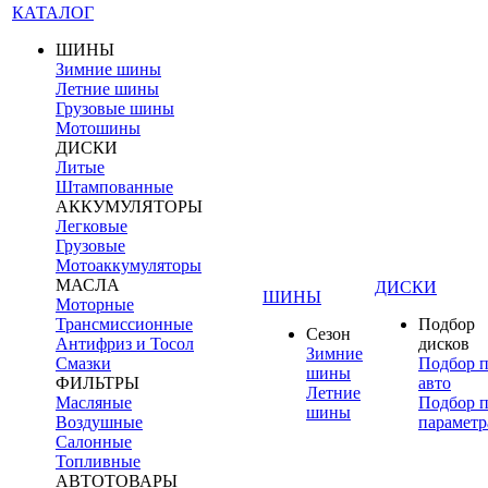
КАТАЛОГ
ШИНЫ
Зимние шины
Летние шины
Грузовые шины
Мотошины
ДИСКИ
Литые
Штампованные
АККУМУЛЯТОРЫ
Легковые
Грузовые
Мотоаккумуляторы
МАСЛА
ДИСКИ
ШИНЫ
Моторные
Трансмиссионные
Подбор
Сезон
Антифриз и Тосол
дисков
Зимние
Смазки
Подбор 
шины
ФИЛЬТРЫ
авто
Летние
Масляные
Подбор 
шины
Воздушные
параметр
Салонные
Топливные
АВТОТОВАРЫ