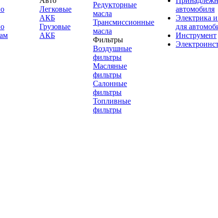
Авто
Принадлежн
Редукторные
по
Легковые
автомобиля
масла
АКБ
Электрика и
Трансмиссионные
по
Грузовые
для автомоб
масла
ам
АКБ
Инструмент
Фильтры
Электроинс
Воздушные
фильтры
Масляные
фильтры
Салонные
фильтры
Топливные
фильтры