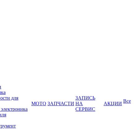
и
ика
ости для
ЗАПИСЬ
Все
МОТО
ЗАПЧАСТИ
НА
АКЦИИ
 электроника
СЕРВИС
иля
трумент