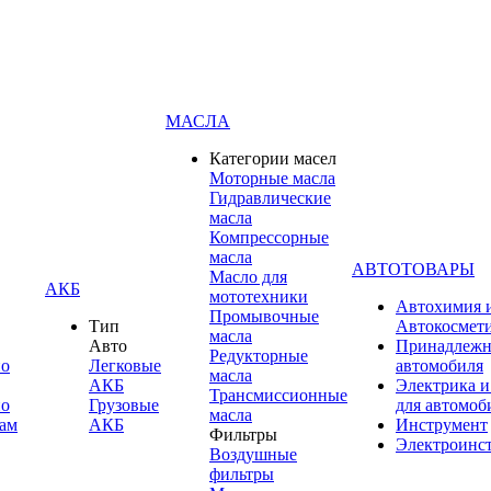
МАСЛА
Категории масел
Моторные масла
Гидравлические
масла
Компрессорные
масла
АВТОТОВАРЫ
Масло для
АКБ
мототехники
Автохимия 
Промывочные
Тип
Автокосмет
масла
Авто
Принадлежн
Редукторные
по
Легковые
автомобиля
масла
АКБ
Электрика и
Трансмиссионные
по
Грузовые
для автомоб
масла
ам
АКБ
Инструмент
Фильтры
Электроинс
Воздушные
фильтры