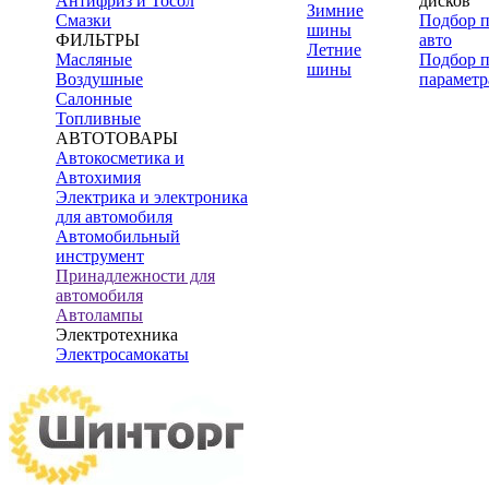
Антифриз и Тосол
дисков
Зимние
Смазки
Подбор 
шины
ФИЛЬТРЫ
авто
Летние
Масляные
Подбор 
шины
Воздушные
параметр
Салонные
Топливные
АВТОТОВАРЫ
Автокосметика и
Автохимия
Электрика и электроника
для автомобиля
Автомобильный
инструмент
Принадлежности для
автомобиля
Автолампы
Электротехника
Электросамокаты