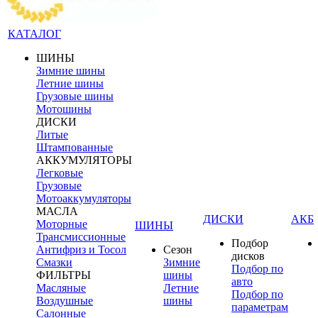
КАТАЛОГ
ШИНЫ
Зимние шины
Летние шины
Грузовые шины
Мотошины
ДИСКИ
Литые
Штампованные
АККУМУЛЯТОРЫ
Легковые
Грузовые
Мотоаккумуляторы
МАСЛА
ДИСКИ
АКБ
Моторные
ШИНЫ
Трансмиссионные
Подбор
Антифриз и Тосол
Сезон
дисков
Смазки
Зимние
Подбор по
ФИЛЬТРЫ
шины
авто
Масляные
Летние
Подбор по
Воздушные
шины
параметрам
Салонные