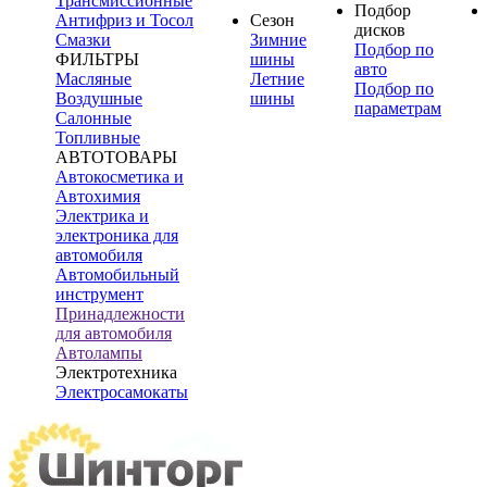
Трансмиссионные
Подбор
Антифриз и Тосол
Сезон
дисков
Смазки
Зимние
Подбор по
ФИЛЬТРЫ
шины
авто
Масляные
Летние
Подбор по
Воздушные
шины
параметрам
Салонные
Топливные
АВТОТОВАРЫ
Автокосметика и
Автохимия
Электрика и
электроника для
автомобиля
Автомобильный
инструмент
Принадлежности
для автомобиля
Автолампы
Электротехника
Электросамокаты