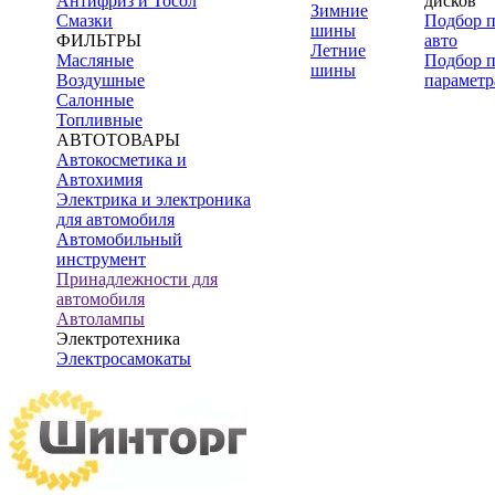
Антифриз и Тосол
дисков
Зимние
Смазки
Подбор 
шины
ФИЛЬТРЫ
авто
Летние
Масляные
Подбор 
шины
Воздушные
параметр
Салонные
Топливные
АВТОТОВАРЫ
Автокосметика и
Автохимия
Электрика и электроника
для автомобиля
Автомобильный
инструмент
Принадлежности для
автомобиля
Автолампы
Электротехника
Электросамокаты