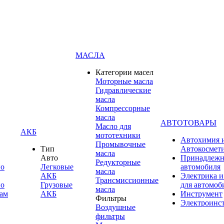
МАСЛА
Категории масел
Моторные масла
Гидравлические
масла
Компрессорные
масла
АВТОТОВАРЫ
Масло для
АКБ
мототехники
Автохимия 
Промывочные
Тип
Автокосмет
масла
Авто
Принадлежн
Редукторные
по
Легковые
автомобиля
масла
АКБ
Электрика и
Трансмиссионные
по
Грузовые
для автомоб
масла
ам
АКБ
Инструмент
Фильтры
Электроинс
Воздушные
фильтры