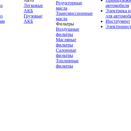
Авто
Принадлежн
Редукторные
по
Легковые
автомобиля
масла
АКБ
Электрика и
Трансмиссионные
по
Грузовые
для автомоб
масла
ам
АКБ
Инструмент
Фильтры
Электроинс
Воздушные
фильтры
Масляные
фильтры
Салонные
фильтры
Топливные
фильтры