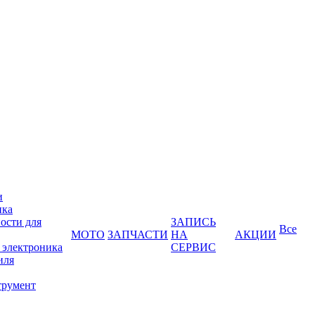
и
ика
ости для
ЗАПИСЬ
Все
МОТО
ЗАПЧАСТИ
НА
АКЦИИ
 электроника
СЕРВИС
иля
трумент