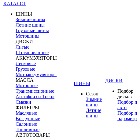
КАТАЛОГ
ШИНЫ
Зимние шины
Летние шины
Грузовые шины
Мотошины
ДИСКИ
Литые
Штампованные
АККУМУЛЯТОРЫ
Легковые
Грузовые
Мотоаккумуляторы
МАСЛА
ДИСКИ
ШИНЫ
Моторные
Трансмиссионные
Подбор
Сезон
Антифриз и Тосол
дисков
Зимние
Смазки
Подбор 
шины
ФИЛЬТРЫ
авто
Летние
Масляные
Подбор 
шины
Воздушные
параметр
Салонные
Топливные
АВТОТОВАРЫ