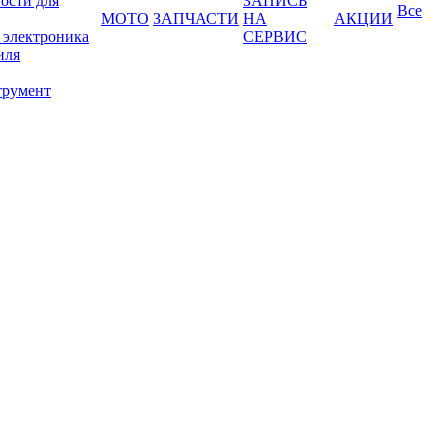
ости для
ЗАПИСЬ
Все
МОТО
ЗАПЧАСТИ
НА
АКЦИИ
 электроника
СЕРВИС
иля
трумент