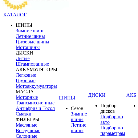
КАТАЛОГ
ШИНЫ
Зимние шины
Летние шины
Грузовые шины
Мотошины
ДИСКИ
Литые
Штампованные
АККУМУЛЯТОРЫ
Легковые
Грузовые
Мотоаккумуляторы
МАСЛА
ДИСКИ
АКБ
Моторные
ШИНЫ
Трансмиссионные
Подбор
Антифриз и Тосол
Сезон
дисков
Смазки
Зимние
Подбор по
ФИЛЬТРЫ
шины
авто
Масляные
Летние
Подбор по
Воздушные
шины
параметрам
Салонные