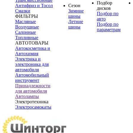
Трансмиссионные
Подбор
Антифриз и Тосол
Сезон
дисков
Смазки
Зимние
Подбор по
ФИЛЬТРЫ
шины
авто
Масляные
Летние
Подбор по
Воздушные
шины
параметрам
Салонные
Топливные
АВТОТОВАРЫ
Автокосметика и
Автохимия
Электрика и
электроника для
автомобиля
Автомобильный
инструмент
Принадлежности
для автомобиля
Автолампы
Электротехника
Электросамокаты