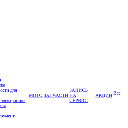
и
ика
ости для
ЗАПИСЬ
Все
МОТО
ЗАПЧАСТИ
НА
АКЦИИ
 электроника
СЕРВИС
иля
трумент