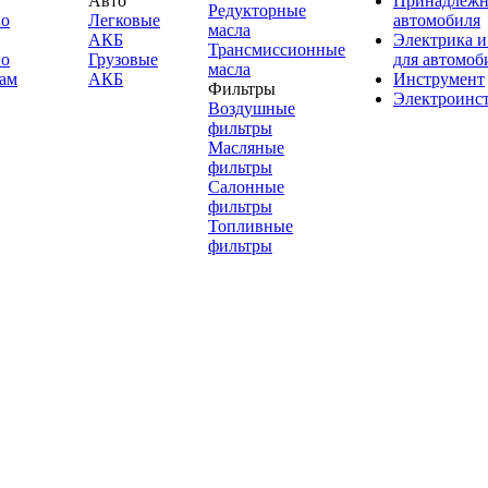
Авто
Принадлежн
Редукторные
по
Легковые
автомобиля
масла
АКБ
Электрика и
Трансмиссионные
по
Грузовые
для автомоб
масла
ам
АКБ
Инструмент
Фильтры
Электроинс
Воздушные
фильтры
Масляные
фильтры
Салонные
фильтры
Топливные
фильтры