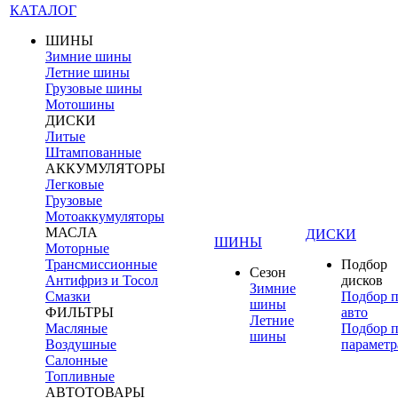
КАТАЛОГ
ШИНЫ
Зимние шины
Летние шины
Грузовые шины
Мотошины
ДИСКИ
Литые
Штампованные
АККУМУЛЯТОРЫ
Легковые
Грузовые
Мотоаккумуляторы
МАСЛА
ДИСКИ
ШИНЫ
Моторные
Трансмиссионные
Подбор
Сезон
Антифриз и Тосол
дисков
Зимние
Смазки
Подбор 
шины
ФИЛЬТРЫ
авто
Летние
Масляные
Подбор 
шины
Воздушные
параметр
Салонные
Топливные
АВТОТОВАРЫ