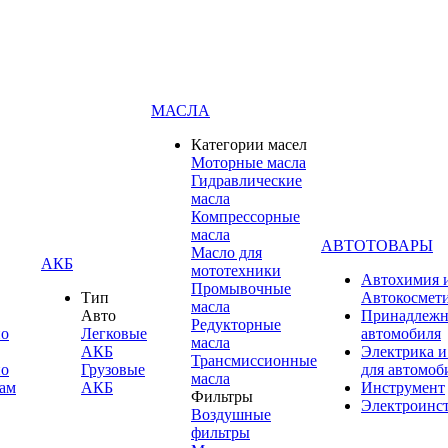
МАСЛА
Категории масел
Моторные масла
Гидравлические
масла
Компрессорные
масла
АВТОТОВАРЫ
Масло для
АКБ
мототехники
Автохимия 
Промывочные
Тип
Автокосмет
масла
Авто
Принадлежн
Редукторные
по
Легковые
автомобиля
масла
АКБ
Электрика и
Трансмиссионные
по
Грузовые
для автомоб
масла
ам
АКБ
Инструмент
Фильтры
Электроинс
Воздушные
фильтры