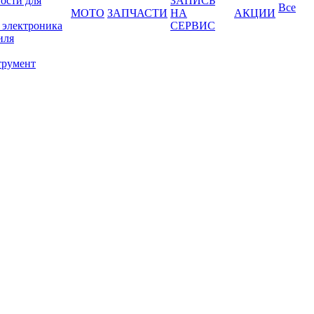
ости для
ЗАПИСЬ
Все
МОТО
ЗАПЧАСТИ
НА
АКЦИИ
 электроника
СЕРВИС
иля
трумент