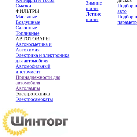
Антифриз и Тосол
дисков
Зимние
Смазки
Подбор 
шины
ФИЛЬТРЫ
авто
Летние
Масляные
Подбор 
шины
Воздушные
параметр
Салонные
Топливные
АВТОТОВАРЫ
Автокосметика и
Автохимия
Электрика и электроника
для автомобиля
Автомобильный
инструмент
Принадлежности для
автомобиля
Автолампы
Электротехника
Электросамокаты