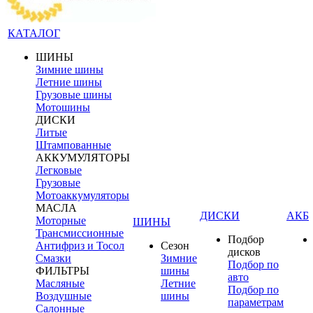
КАТАЛОГ
ШИНЫ
Зимние шины
Летние шины
Грузовые шины
Мотошины
ДИСКИ
Литые
Штампованные
АККУМУЛЯТОРЫ
Легковые
Грузовые
Мотоаккумуляторы
МАСЛА
ДИСКИ
АКБ
Моторные
ШИНЫ
Трансмиссионные
Подбор
Антифриз и Тосол
Сезон
дисков
Смазки
Зимние
Подбор по
ФИЛЬТРЫ
шины
авто
Масляные
Летние
Подбор по
Воздушные
шины
параметрам
Салонные