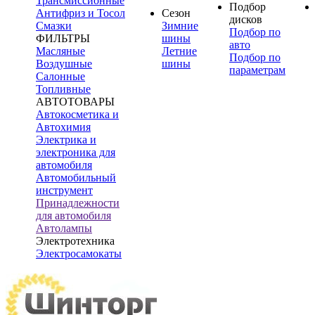
Трансмиссионные
Подбор
Антифриз и Тосол
Сезон
дисков
Смазки
Зимние
Подбор по
ФИЛЬТРЫ
шины
авто
Масляные
Летние
Подбор по
Воздушные
шины
параметрам
Салонные
Топливные
АВТОТОВАРЫ
Автокосметика и
Автохимия
Электрика и
электроника для
автомобиля
Автомобильный
инструмент
Принадлежности
для автомобиля
Автолампы
Электротехника
Электросамокаты