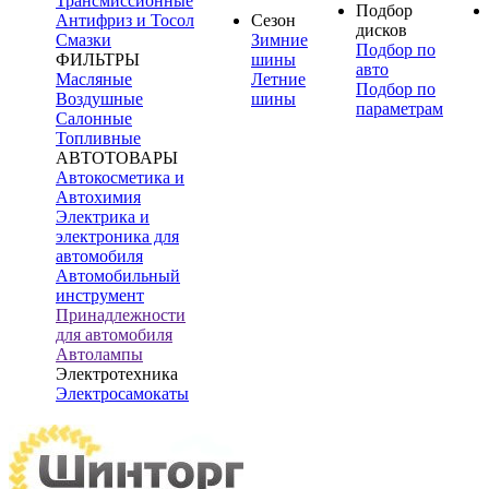
Трансмиссионные
Подбор
Антифриз и Тосол
Сезон
дисков
Смазки
Зимние
Подбор по
ФИЛЬТРЫ
шины
авто
Масляные
Летние
Подбор по
Воздушные
шины
параметрам
Салонные
Топливные
АВТОТОВАРЫ
Автокосметика и
Автохимия
Электрика и
электроника для
автомобиля
Автомобильный
инструмент
Принадлежности
для автомобиля
Автолампы
Электротехника
Электросамокаты