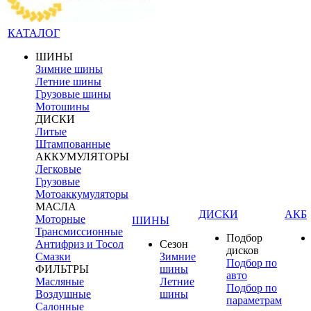
КАТАЛОГ
ШИНЫ
Зимние шины
Летние шины
Грузовые шины
Мотошины
ДИСКИ
Литые
Штампованные
АККУМУЛЯТОРЫ
Легковые
Грузовые
Мотоаккумуляторы
МАСЛА
ДИСКИ
АКБ
Моторные
ШИНЫ
Трансмиссионные
Подбор
Антифриз и Тосол
Сезон
дисков
Смазки
Зимние
Подбор по
ФИЛЬТРЫ
шины
авто
Масляные
Летние
Подбор по
Воздушные
шины
параметрам
Салонные