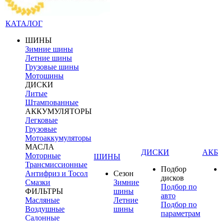
КАТАЛОГ
ШИНЫ
Зимние шины
Летние шины
Грузовые шины
Мотошины
ДИСКИ
Литые
Штампованные
АККУМУЛЯТОРЫ
Легковые
Грузовые
Мотоаккумуляторы
МАСЛА
ДИСКИ
АКБ
Моторные
ШИНЫ
Трансмиссионные
Подбор
Антифриз и Тосол
Сезон
дисков
Смазки
Зимние
Подбор по
ФИЛЬТРЫ
шины
авто
Масляные
Летние
Подбор по
Воздушные
шины
параметрам
Салонные