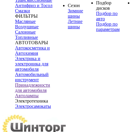
Трансмиссионные
Подбор
Антифриз и Тосол
Сезон
дисков
Смазки
Зимние
Подбор по
ФИЛЬТРЫ
шины
авто
Масляные
Летние
Подбор по
Воздушные
шины
параметрам
Салонные
Топливные
АВТОТОВАРЫ
Автокосметика и
Автохимия
Электрика и
электроника для
автомобиля
Автомобильный
инструмент
Принадлежности
для автомобиля
Автолампы
Электротехника
Электросамокаты