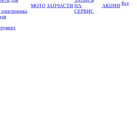
ости для
ЗАПИСЬ
Все
МОТО
ЗАПЧАСТИ
НА
АКЦИИ
 электроника
СЕРВИС
иля
трумент