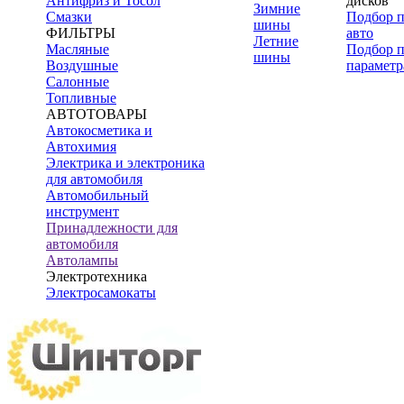
Антифриз и Тосол
дисков
Зимние
Смазки
Подбор 
шины
ФИЛЬТРЫ
авто
Летние
Масляные
Подбор 
шины
Воздушные
параметр
Салонные
Топливные
АВТОТОВАРЫ
Автокосметика и
Автохимия
Электрика и электроника
для автомобиля
Автомобильный
инструмент
Принадлежности для
автомобиля
Автолампы
Электротехника
Электросамокаты