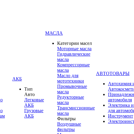
МАСЛА
Категории масел
Моторные масла
Гидравлические
масла
Компрессорные
масла
АВТОТОВАРЫ
Масло для
АКБ
мототехники
Автохимия 
Промывочные
Тип
Автокосмет
масла
Авто
Принадлежн
Редукторные
по
Легковые
автомобиля
масла
АКБ
Электрика и
Трансмиссионные
по
Грузовые
для автомоб
масла
ам
АКБ
Инструмент
Фильтры
Электроинс
Воздушные
фильтры