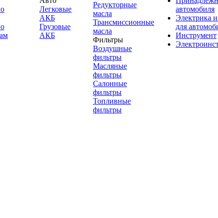
Авто
Принадлежн
Редукторные
по
Легковые
автомобиля
масла
АКБ
Электрика и
Трансмиссионные
по
Грузовые
для автомоб
масла
ам
АКБ
Инструмент
Фильтры
Электроинс
Воздушные
фильтры
Масляные
фильтры
Салонные
фильтры
Топливные
фильтры