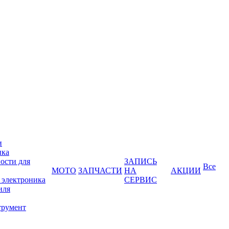
и
ика
ости для
ЗАПИСЬ
Все
МОТО
ЗАПЧАСТИ
НА
АКЦИИ
 электроника
СЕРВИС
иля
трумент