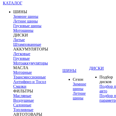
КАТАЛОГ
ШИНЫ
Зимние шины
Летние шины
Грузовые шины
Мотошины
ДИСКИ
Литые
Штампованные
АККУМУЛЯТОРЫ
Легковые
Грузовые
Мотоаккумуляторы
МАСЛА
ДИСКИ
ШИНЫ
Моторные
Трансмиссионные
Подбор
Сезон
Антифриз и Тосол
дисков
Зимние
Смазки
Подбор 
шины
ФИЛЬТРЫ
авто
Летние
Масляные
Подбор 
шины
Воздушные
параметр
Салонные
Топливные
АВТОТОВАРЫ