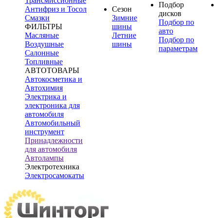
Трансмиссионные
Подбор
Антифриз и Тосол
Сезон
дисков
Смазки
Зимние
Подбор по
ФИЛЬТРЫ
шины
авто
Масляные
Летние
Подбор по
Воздушные
шины
параметрам
Салонные
Топливные
АВТОТОВАРЫ
Автокосметика и
Автохимия
Электрика и
электроника для
автомобиля
Автомобильный
инструмент
Принадлежности
для автомобиля
Автолампы
Электротехника
Электросамокаты