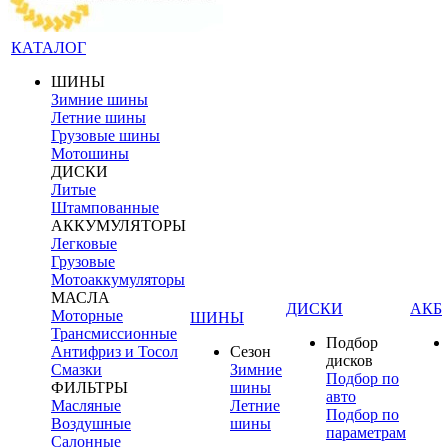
КАТАЛОГ
ШИНЫ
Зимние шины
Летние шины
Грузовые шины
Мотошины
ДИСКИ
Литые
Штампованные
АККУМУЛЯТОРЫ
Легковые
Грузовые
Мотоаккумуляторы
МАСЛА
ДИСКИ
АКБ
Моторные
ШИНЫ
Трансмиссионные
Подбор
Антифриз и Тосол
Сезон
дисков
Смазки
Зимние
Подбор по
ФИЛЬТРЫ
шины
авто
Масляные
Летние
Подбор по
Воздушные
шины
параметрам
Салонные