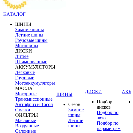
КАТАЛОГ
ШИНЫ
Зимние шины
Летние шины
Грузовые шины
Мотошины
ДИСКИ
Литые
Штампованные
АККУМУЛЯТОРЫ
Легковые
Грузовые
Мотоаккумуляторы
МАСЛА
ДИСКИ
АКБ
Моторные
ШИНЫ
Трансмиссионные
Подбор
Антифриз и Тосол
Сезон
дисков
Смазки
Зимние
Подбор по
ФИЛЬТРЫ
шины
авто
Масляные
Летние
Подбор по
Воздушные
шины
параметрам
Салонные