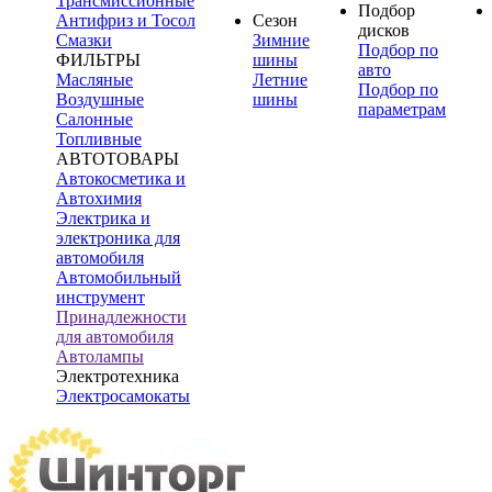
Трансмиссионные
Подбор
Антифриз и Тосол
Сезон
дисков
Смазки
Зимние
Подбор по
ФИЛЬТРЫ
шины
авто
Масляные
Летние
Подбор по
Воздушные
шины
параметрам
Салонные
Топливные
АВТОТОВАРЫ
Автокосметика и
Автохимия
Электрика и
электроника для
автомобиля
Автомобильный
инструмент
Принадлежности
для автомобиля
Автолампы
Электротехника
Электросамокаты