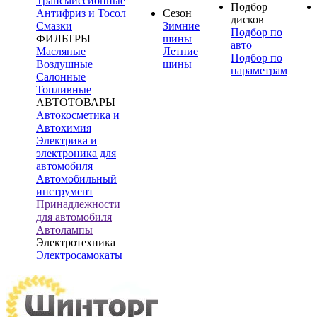
Трансмиссионные
Подбор
Антифриз и Тосол
Сезон
дисков
Смазки
Зимние
Подбор по
ФИЛЬТРЫ
шины
авто
Масляные
Летние
Подбор по
Воздушные
шины
параметрам
Салонные
Топливные
АВТОТОВАРЫ
Автокосметика и
Автохимия
Электрика и
электроника для
автомобиля
Автомобильный
инструмент
Принадлежности
для автомобиля
Автолампы
Электротехника
Электросамокаты