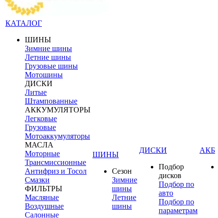
КАТАЛОГ
ШИНЫ
Зимние шины
Летние шины
Грузовые шины
Мотошины
ДИСКИ
Литые
Штампованные
АККУМУЛЯТОРЫ
Легковые
Грузовые
Мотоаккумуляторы
МАСЛА
ДИСКИ
АКБ
Моторные
ШИНЫ
Трансмиссионные
Подбор
Антифриз и Тосол
Сезон
дисков
Смазки
Зимние
Подбор по
ФИЛЬТРЫ
шины
авто
Масляные
Летние
Подбор по
Воздушные
шины
параметрам
Салонные