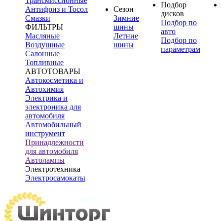
Трансмиссионные
Подбор
Антифриз и Тосол
Сезон
дисков
Смазки
Зимние
Подбор по
ФИЛЬТРЫ
шины
авто
Масляные
Летние
Подбор по
Воздушные
шины
параметрам
Салонные
Топливные
АВТОТОВАРЫ
Автокосметика и
Автохимия
Электрика и
электроника для
автомобиля
Автомобильный
инструмент
Принадлежности
для автомобиля
Автолампы
Электротехника
Электросамокаты