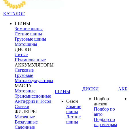
КАТАЛОГ
ШИНЫ
Зимние шины
Летние шины
Грузовые шины
Мотошины
ДИСКИ
Литые
Штампованные
АККУМУЛЯТОРЫ
Легковые
Грузовые
Мотоаккумуляторы
МАСЛА
ДИСКИ
АКБ
Моторные
ШИНЫ
Трансмиссионные
Подбор
Антифриз и Тосол
Сезон
дисков
Смазки
Зимние
Подбор по
ФИЛЬТРЫ
шины
авто
Масляные
Летние
Подбор по
Воздушные
шины
параметрам
Салонные