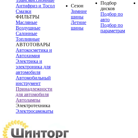
Трансмиссионные
Подбор
Антифриз и Тосол
Сезон
дисков
Смазки
Зимние
Подбор по
ФИЛЬТРЫ
шины
авто
Масляные
Летние
Подбор по
Воздушные
шины
параметрам
Салонные
Топливные
АВТОТОВАРЫ
Автокосметика и
Автохимия
Электрика и
электроника для
автомобиля
Автомобильный
инструмент
Принадлежности
для автомобиля
Автолампы
Электротехника
Электросамокаты