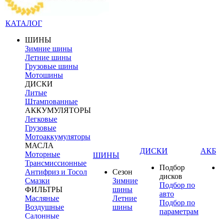
КАТАЛОГ
ШИНЫ
Зимние шины
Летние шины
Грузовые шины
Мотошины
ДИСКИ
Литые
Штампованные
АККУМУЛЯТОРЫ
Легковые
Грузовые
Мотоаккумуляторы
МАСЛА
ДИСКИ
АКБ
Моторные
ШИНЫ
Трансмиссионные
Подбор
Антифриз и Тосол
Сезон
дисков
Смазки
Зимние
Подбор по
ФИЛЬТРЫ
шины
авто
Масляные
Летние
Подбор по
Воздушные
шины
параметрам
Салонные