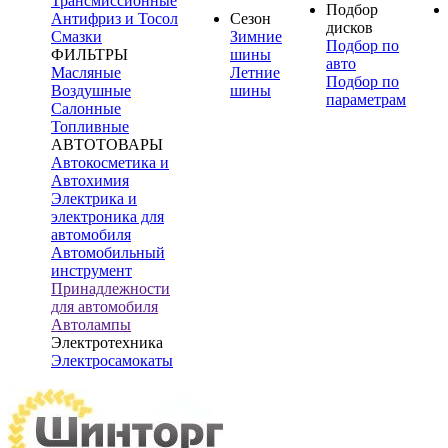
Трансмиссионные
Подбор
Антифриз и Тосол
Сезон
дисков
Смазки
Зимние
Подбор по
ФИЛЬТРЫ
шины
авто
Масляные
Летние
Подбор по
Воздушные
шины
параметрам
Салонные
Топливные
АВТОТОВАРЫ
Автокосметика и
Автохимия
Электрика и
электроника для
автомобиля
Автомобильный
инструмент
Принадлежности
для автомобиля
Автолампы
Электротехника
Электросамокаты