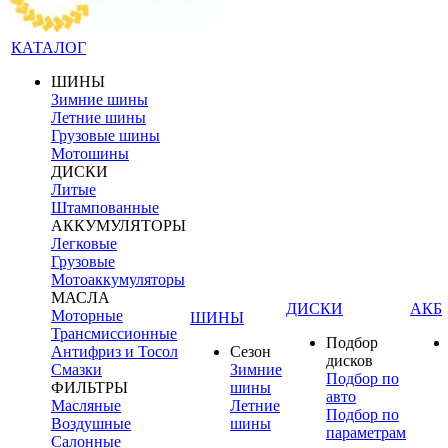
КАТАЛОГ
ШИНЫ
Зимние шины
Летние шины
Грузовые шины
Мотошины
ДИСКИ
Литые
Штампованные
АККУМУЛЯТОРЫ
Легковые
Грузовые
Мотоаккумуляторы
МАСЛА
ДИСКИ
АКБ
Моторные
ШИНЫ
Трансмиссионные
Подбор
Антифриз и Тосол
Сезон
дисков
Смазки
Зимние
Подбор по
ФИЛЬТРЫ
шины
авто
Масляные
Летние
Подбор по
Воздушные
шины
параметрам
Салонные