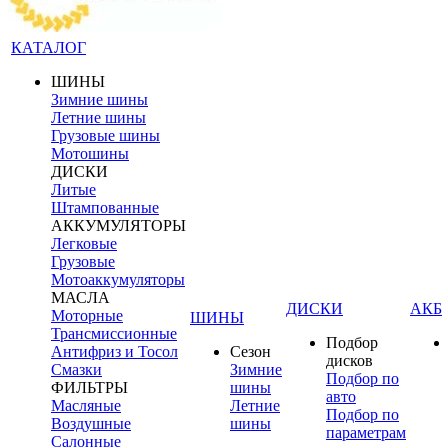
КАТАЛОГ
ШИНЫ
Зимние шины
Летние шины
Грузовые шины
Мотошины
ДИСКИ
Литые
Штампованные
АККУМУЛЯТОРЫ
Легковые
Грузовые
Мотоаккумуляторы
МАСЛА
ДИСКИ
АКБ
Моторные
ШИНЫ
Трансмиссионные
Подбор
Антифриз и Тосол
Сезон
дисков
Смазки
Зимние
Подбор по
ФИЛЬТРЫ
шины
авто
Масляные
Летние
Подбор по
Воздушные
шины
параметрам
Салонные