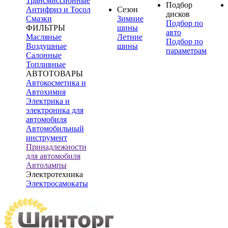
Трансмиссионные
Подбор
Антифриз и Тосол
Сезон
дисков
Смазки
Зимние
Подбор по
ФИЛЬТРЫ
шины
авто
Масляные
Летние
Подбор по
Воздушные
шины
параметрам
Салонные
Топливные
АВТОТОВАРЫ
Автокосметика и
Автохимия
Электрика и
электроника для
автомобиля
Автомобильный
инструмент
Принадлежности
для автомобиля
Автолампы
Электротехника
Электросамокаты