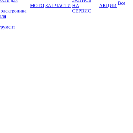
ости для
ЗАПИСЬ
Все
МОТО
ЗАПЧАСТИ
НА
АКЦИИ
 электроника
СЕРВИС
иля
трумент