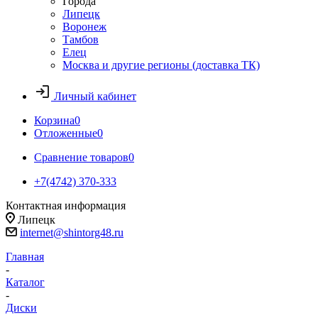
Города
Липецк
Воронеж
Тамбов
Елец
Москва и другие регионы (доставка ТК)
Личный кабинет
Корзина
0
Отложенные
0
Сравнение товаров
0
+7(4742) 370-333
Контактная информация
Липецк
internet@shintorg48.ru
Главная
-
Каталог
-
Диски