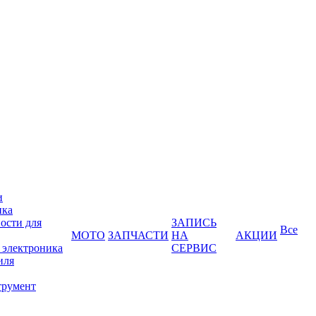
и
ика
ости для
ЗАПИСЬ
Все
МОТО
ЗАПЧАСТИ
НА
АКЦИИ
 электроника
СЕРВИС
иля
трумент