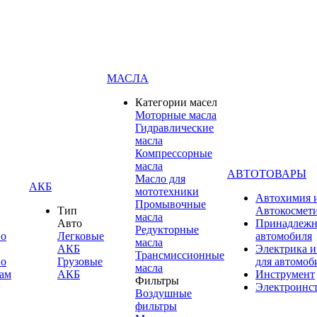
МАСЛА
Категории масел
Моторные масла
Гидравлические
масла
Компрессорные
масла
АВТОТОВАРЫ
Масло для
АКБ
мототехники
Автохимия 
Промывочные
Тип
Автокосмет
масла
Авто
Принадлежн
Редукторные
по
Легковые
автомобиля
масла
АКБ
Электрика и
Трансмиссионные
по
Грузовые
для автомоб
масла
ам
АКБ
Инструмент
Фильтры
Электроинс
Воздушные
фильтры