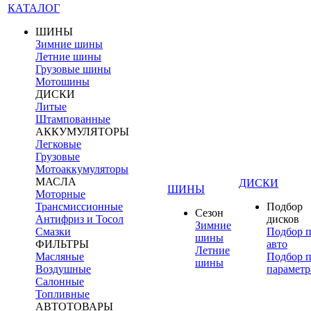
КАТАЛОГ
ШИНЫ
Зимние шины
Летние шины
Грузовые шины
Мотошины
ДИСКИ
Литые
Штампованные
АККУМУЛЯТОРЫ
Легковые
Грузовые
Мотоаккумуляторы
МАСЛА
ДИСКИ
ШИНЫ
Моторные
Трансмиссионные
Подбор
Сезон
Антифриз и Тосол
дисков
Зимние
Смазки
Подбор 
шины
ФИЛЬТРЫ
авто
Летние
Масляные
Подбор 
шины
Воздушные
параметр
Салонные
Топливные
АВТОТОВАРЫ