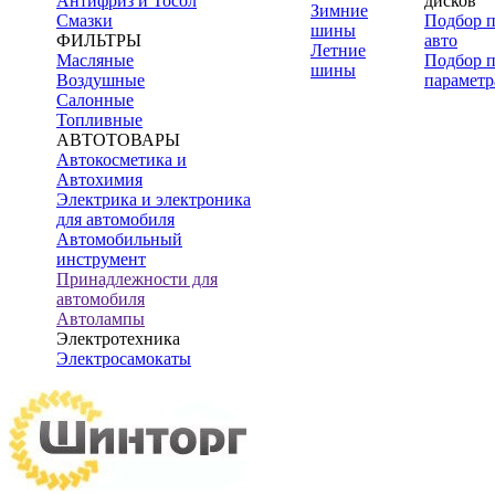
Антифриз и Тосол
дисков
Зимние
Смазки
Подбор 
шины
ФИЛЬТРЫ
авто
Летние
Масляные
Подбор 
шины
Воздушные
параметр
Салонные
Топливные
АВТОТОВАРЫ
Автокосметика и
Автохимия
Электрика и электроника
для автомобиля
Автомобильный
инструмент
Принадлежности для
автомобиля
Автолампы
Электротехника
Электросамокаты