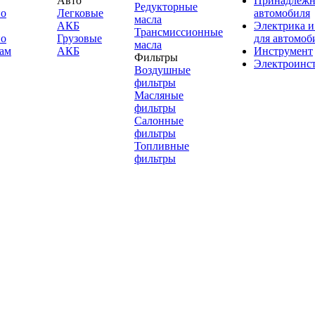
Авто
Принадлежн
Редукторные
по
Легковые
автомобиля
масла
АКБ
Электрика и
Трансмиссионные
по
Грузовые
для автомоб
масла
ам
АКБ
Инструмент
Фильтры
Электроинс
Воздушные
фильтры
Масляные
фильтры
Салонные
фильтры
Топливные
фильтры