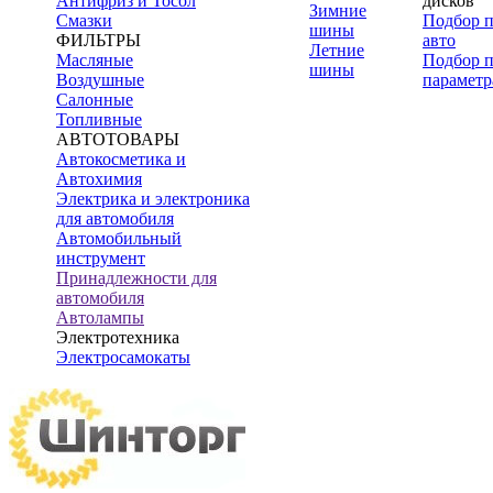
Антифриз и Тосол
дисков
Зимние
Смазки
Подбор 
шины
ФИЛЬТРЫ
авто
Летние
Масляные
Подбор 
шины
Воздушные
параметр
Салонные
Топливные
АВТОТОВАРЫ
Автокосметика и
Автохимия
Электрика и электроника
для автомобиля
Автомобильный
инструмент
Принадлежности для
автомобиля
Автолампы
Электротехника
Электросамокаты