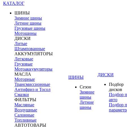
КАТАЛОГ
ШИНЫ
Зимние шины
Летние шины
Грузовые шины
Мотошины
ДИСКИ
Литые
Штампованные
АККУМУЛЯТОРЫ
Легковые
Грузовые
Мотоаккумуляторы
МАСЛА
ДИСКИ
ШИНЫ
Моторные
Трансмиссионные
Подбор
Сезон
Антифриз и Тосол
дисков
Зимние
Смазки
Подбор 
шины
ФИЛЬТРЫ
авто
Летние
Масляные
Подбор 
шины
Воздушные
параметр
Салонные
Топливные
АВТОТОВАРЫ