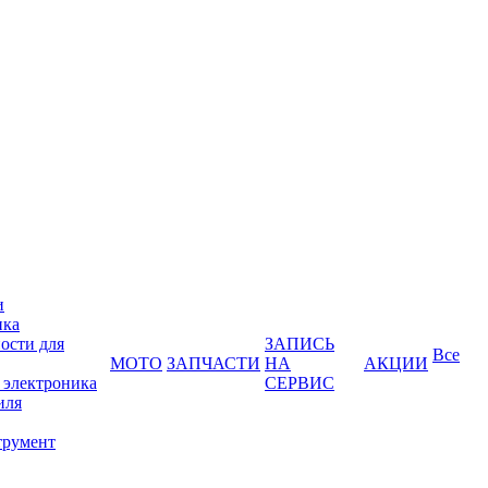
и
ика
ости для
ЗАПИСЬ
Все
МОТО
ЗАПЧАСТИ
НА
АКЦИИ
 электроника
СЕРВИС
иля
трумент