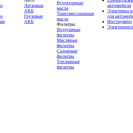
Авто
Принадлежн
Редукторные
по
Легковые
автомобиля
масла
АКБ
Электрика и
Трансмиссионные
по
Грузовые
для автомоб
масла
ам
АКБ
Инструмент
Фильтры
Электроинс
Воздушные
фильтры
Масляные
фильтры
Салонные
фильтры
Топливные
фильтры