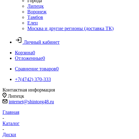
Города
Липецк
Воронеж
Тамбов
Елец
Москва и другие регионы (доставка ТК)
Личный кабинет
Корзина
0
Отложенные
0
Сравнение товаров
0
+7(4742) 370-333
Контактная информация
Липецк
internet@shintorg48.ru
Главная
-
Каталог
-
Диски