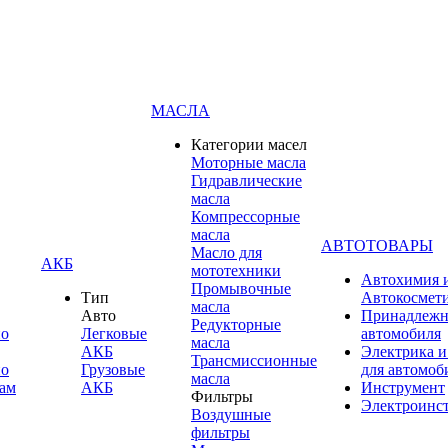
МАСЛА
Категории масел
Моторные масла
Гидравлические
масла
Компрессорные
масла
АВТОТОВАРЫ
Масло для
АКБ
мототехники
Автохимия 
Промывочные
Тип
Автокосмет
масла
Авто
Принадлежн
Редукторные
по
Легковые
автомобиля
масла
АКБ
Электрика и
Трансмиссионные
по
Грузовые
для автомоб
масла
ам
АКБ
Инструмент
Фильтры
Электроинс
Воздушные
фильтры