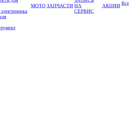
ости для
ЗАПИСЬ
Все
МОТО
ЗАПЧАСТИ
НА
АКЦИИ
 электроника
СЕРВИС
иля
трумент