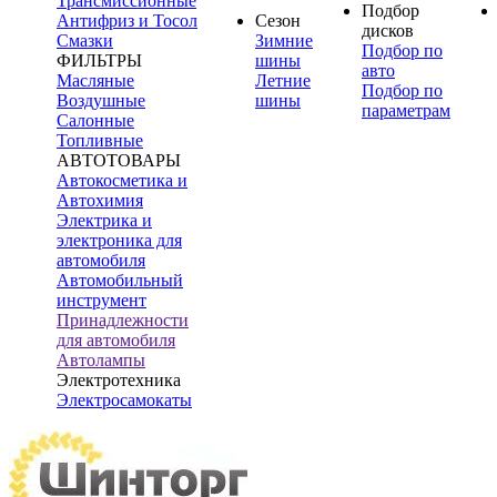
Трансмиссионные
Подбор
Антифриз и Тосол
Сезон
дисков
Смазки
Зимние
Подбор по
ФИЛЬТРЫ
шины
авто
Масляные
Летние
Подбор по
Воздушные
шины
параметрам
Салонные
Топливные
АВТОТОВАРЫ
Автокосметика и
Автохимия
Электрика и
электроника для
автомобиля
Автомобильный
инструмент
Принадлежности
для автомобиля
Автолампы
Электротехника
Электросамокаты