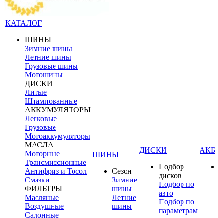
КАТАЛОГ
ШИНЫ
Зимние шины
Летние шины
Грузовые шины
Мотошины
ДИСКИ
Литые
Штампованные
АККУМУЛЯТОРЫ
Легковые
Грузовые
Мотоаккумуляторы
МАСЛА
ДИСКИ
АКБ
Моторные
ШИНЫ
Трансмиссионные
Подбор
Антифриз и Тосол
Сезон
дисков
Смазки
Зимние
Подбор по
ФИЛЬТРЫ
шины
авто
Масляные
Летние
Подбор по
Воздушные
шины
параметрам
Салонные