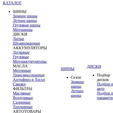
КАТАЛОГ
ШИНЫ
Зимние шины
Летние шины
Грузовые шины
Мотошины
ДИСКИ
Литые
Штампованные
АККУМУЛЯТОРЫ
Легковые
Грузовые
Мотоаккумуляторы
МАСЛА
ДИСКИ
ШИНЫ
Моторные
Трансмиссионные
Подбор
Сезон
Антифриз и Тосол
дисков
Зимние
Смазки
Подбор 
шины
ФИЛЬТРЫ
авто
Летние
Масляные
Подбор 
шины
Воздушные
параметр
Салонные
Топливные
АВТОТОВАРЫ