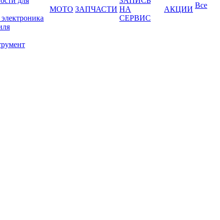
ости для
ЗАПИСЬ
Все
МОТО
ЗАПЧАСТИ
НА
АКЦИИ
 электроника
СЕРВИС
иля
трумент