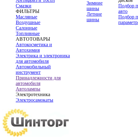
Антифриз и Тосол
дисков
Зимние
Смазки
Подбор 
шины
ФИЛЬТРЫ
авто
Летние
Масляные
Подбор 
шины
Воздушные
параметр
Салонные
Топливные
АВТОТОВАРЫ
Автокосметика и
Автохимия
Электрика и электроника
для автомобиля
Автомобильный
инструмент
Принадлежности для
автомобиля
Автолампы
Электротехника
Электросамокаты