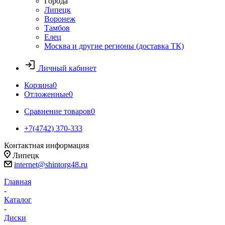
Города
Липецк
Воронеж
Тамбов
Елец
Москва и другие регионы (доставка ТК)
Личный кабинет
Корзина
0
Отложенные
0
Сравнение товаров
0
+7(4742) 370-333
Контактная информация
Липецк
internet@shintorg48.ru
Главная
-
Каталог
-
Диски