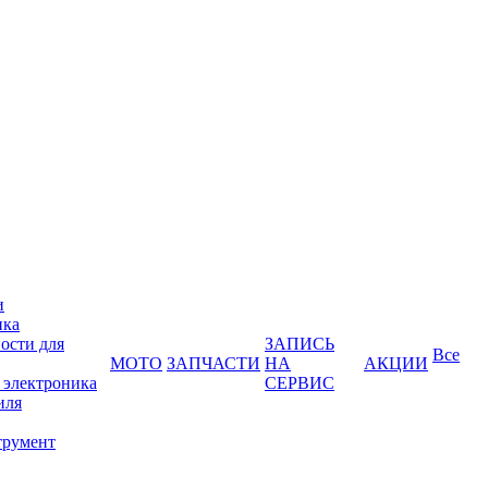
и
ика
ости для
ЗАПИСЬ
Все
МОТО
ЗАПЧАСТИ
НА
АКЦИИ
 электроника
СЕРВИС
иля
трумент