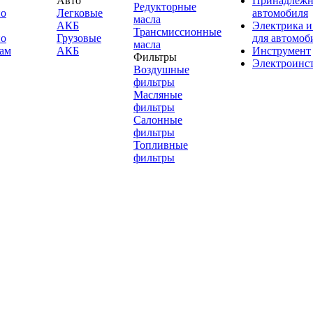
Авто
Принадлежн
Редукторные
по
Легковые
автомобиля
масла
АКБ
Электрика и
Трансмиссионные
по
Грузовые
для автомоб
масла
ам
АКБ
Инструмент
Фильтры
Электроинс
Воздушные
фильтры
Масляные
фильтры
Салонные
фильтры
Топливные
фильтры