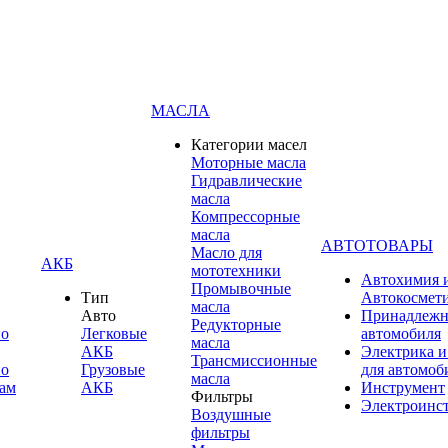
МАСЛА
Категории масел
Моторные масла
Гидравлические
масла
Компрессорные
масла
АВТОТОВАРЫ
Масло для
АКБ
мототехники
Автохимия 
Промывочные
Тип
Автокосмет
масла
Авто
Принадлежн
Редукторные
по
Легковые
автомобиля
масла
АКБ
Электрика и
Трансмиссионные
по
Грузовые
для автомоб
масла
ам
АКБ
Инструмент
Фильтры
Электроинс
Воздушные
фильтры