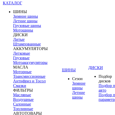
КАТАЛОГ
ШИНЫ
Зимние шины
Летние шины
Грузовые шины
Мотошины
ДИСКИ
Литые
Штампованные
АККУМУЛЯТОРЫ
Легковые
Грузовые
Мотоаккумуляторы
МАСЛА
ДИСКИ
ШИНЫ
Моторные
Трансмиссионные
Подбор
Сезон
Антифриз и Тосол
дисков
Зимние
Смазки
Подбор 
шины
ФИЛЬТРЫ
авто
Летние
Масляные
Подбор 
шины
Воздушные
параметр
Салонные
Топливные
АВТОТОВАРЫ