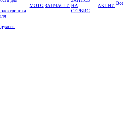
ости для
ЗАПИСЬ
Все
МОТО
ЗАПЧАСТИ
НА
АКЦИИ
 электроника
СЕРВИС
иля
трумент