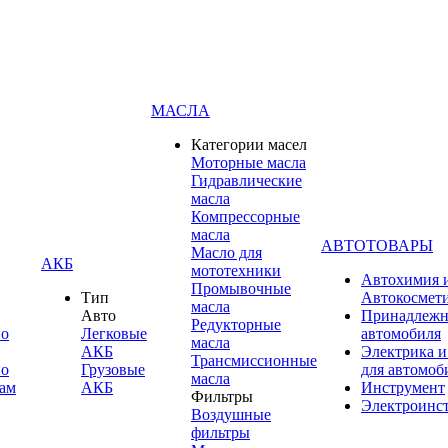
МАСЛА
Категории масел
Моторные масла
Гидравлические
масла
Компрессорные
масла
АВТОТОВАРЫ
Масло для
АКБ
мототехники
Автохимия 
Промывочные
Тип
Автокосмет
масла
Авто
Принадлежн
Редукторные
по
Легковые
автомобиля
масла
АКБ
Электрика и
Трансмиссионные
по
Грузовые
для автомоб
масла
ам
АКБ
Инструмент
Фильтры
Электроинс
Воздушные
фильтры