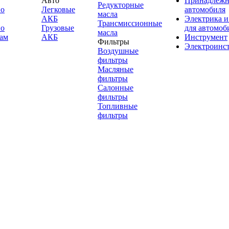
Авто
Принадлежн
Редукторные
по
Легковые
автомобиля
масла
АКБ
Электрика и
Трансмиссионные
по
Грузовые
для автомоб
масла
ам
АКБ
Инструмент
Фильтры
Электроинс
Воздушные
фильтры
Масляные
фильтры
Салонные
фильтры
Топливные
фильтры