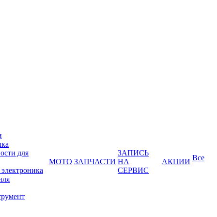
и
ика
ости для
ЗАПИСЬ
Все
МОТО
ЗАПЧАСТИ
НА
АКЦИИ
 электроника
СЕРВИС
иля
трумент