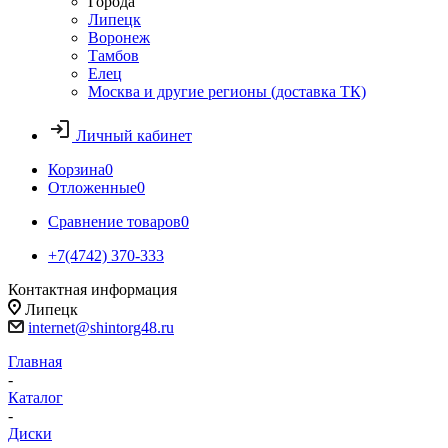
Города
Липецк
Воронеж
Тамбов
Елец
Москва и другие регионы (доставка ТК)
Личный кабинет
Корзина
0
Отложенные
0
Сравнение товаров
0
+7(4742) 370-333
Контактная информация
Липецк
internet@shintorg48.ru
Главная
-
Каталог
-
Диски