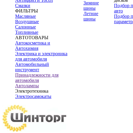
Антифриз и Тосол
дисков
Зимние
Смазки
Подбор 
шины
ФИЛЬТРЫ
авто
Летние
Масляные
Подбор 
шины
Воздушные
параметр
Салонные
Топливные
АВТОТОВАРЫ
Автокосметика и
Автохимия
Электрика и электроника
для автомобиля
Автомобильный
инструмент
Принадлежности для
автомобиля
Автолампы
Электротехника
Электросамокаты