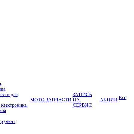
и
ика
ости для
ЗАПИСЬ
Все
МОТО
ЗАПЧАСТИ
НА
АКЦИИ
 электроника
СЕРВИС
иля
трумент