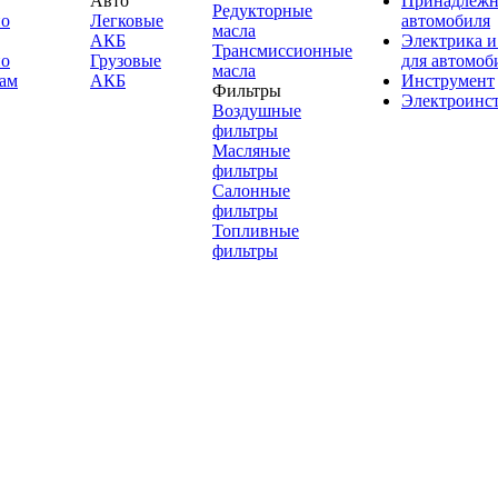
Авто
Принадлежн
Редукторные
по
Легковые
автомобиля
масла
АКБ
Электрика и
Трансмиссионные
по
Грузовые
для автомоб
масла
ам
АКБ
Инструмент
Фильтры
Электроинс
Воздушные
фильтры
Масляные
фильтры
Салонные
фильтры
Топливные
фильтры