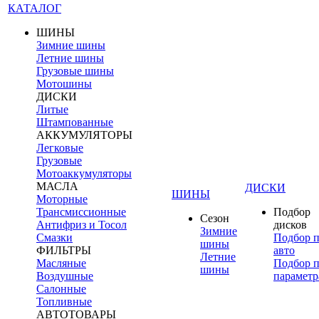
КАТАЛОГ
ШИНЫ
Зимние шины
Летние шины
Грузовые шины
Мотошины
ДИСКИ
Литые
Штампованные
АККУМУЛЯТОРЫ
Легковые
Грузовые
Мотоаккумуляторы
МАСЛА
ДИСКИ
ШИНЫ
Моторные
Трансмиссионные
Подбор
Сезон
Антифриз и Тосол
дисков
Зимние
Смазки
Подбор 
шины
ФИЛЬТРЫ
авто
Летние
Масляные
Подбор 
шины
Воздушные
параметр
Салонные
Топливные
АВТОТОВАРЫ