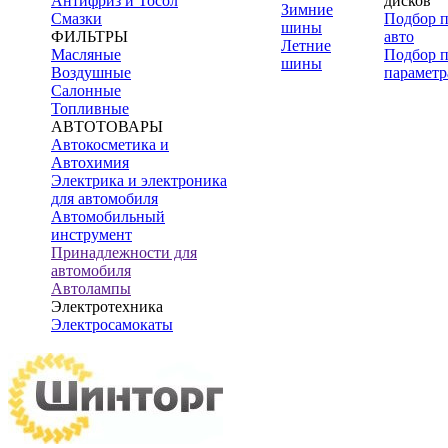
Антифриз и Тосол
дисков
Зимние
Смазки
Подбор 
шины
ФИЛЬТРЫ
авто
Летние
Масляные
Подбор 
шины
Воздушные
параметр
Салонные
Топливные
АВТОТОВАРЫ
Автокосметика и
Автохимия
Электрика и электроника
для автомобиля
Автомобильный
инструмент
Принадлежности для
автомобиля
Автолампы
Электротехника
Электросамокаты