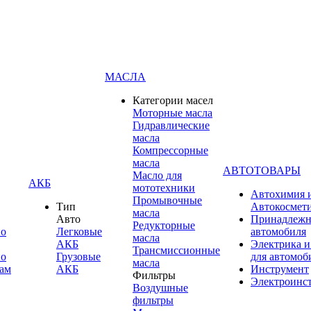
МАСЛА
Категории масел
Моторные масла
Гидравлические
масла
Компрессорные
масла
АВТОТОВАРЫ
Масло для
АКБ
мототехники
Автохимия 
Промывочные
Тип
Автокосмет
масла
Авто
Принадлежн
Редукторные
по
Легковые
автомобиля
масла
АКБ
Электрика и
Трансмиссионные
по
Грузовые
для автомоб
масла
ам
АКБ
Инструмент
Фильтры
Электроинс
Воздушные
фильтры