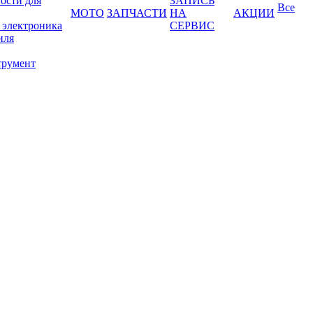
ости для
ЗАПИСЬ
Все
МОТО
ЗАПЧАСТИ
НА
АКЦИИ
 электроника
СЕРВИС
иля
трумент