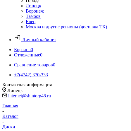
Города
Липецк
Воронеж
Тамбов
Елец
Москва и другие регионы (доставка ТК)
Личный кабинет
Корзина
0
Отложенные
0
Сравнение товаров
0
+7(4742) 370-333
Контактная информация
Липецк
internet@shintorg48.ru
Главная
-
Каталог
-
Диски