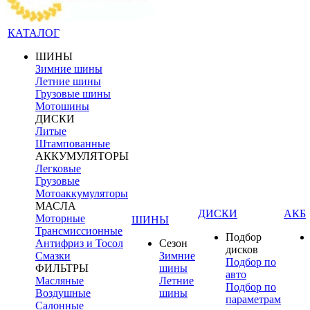
КАТАЛОГ
ШИНЫ
Зимние шины
Летние шины
Грузовые шины
Мотошины
ДИСКИ
Литые
Штампованные
АККУМУЛЯТОРЫ
Легковые
Грузовые
Мотоаккумуляторы
МАСЛА
ДИСКИ
АКБ
Моторные
ШИНЫ
Трансмиссионные
Подбор
Антифриз и Тосол
Сезон
дисков
Смазки
Зимние
Подбор по
ФИЛЬТРЫ
шины
авто
Масляные
Летние
Подбор по
Воздушные
шины
параметрам
Салонные