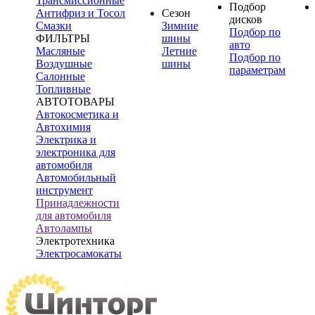
Трансмиссионные
Подбор
Антифриз и Тосол
Сезон
дисков
Смазки
Зимние
Подбор по
ФИЛЬТРЫ
шины
авто
Масляные
Летние
Подбор по
Воздушные
шины
параметрам
Салонные
Топливные
АВТОТОВАРЫ
Автокосметика и
Автохимия
Электрика и
электроника для
автомобиля
Автомобильный
инструмент
Принадлежности
для автомобиля
Автолампы
Электротехника
Электросамокаты