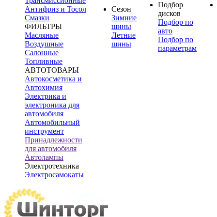
Трансмиссионные
Подбор
Антифриз и Тосол
Сезон
дисков
Смазки
Зимние
Подбор по
ФИЛЬТРЫ
шины
авто
Масляные
Летние
Подбор по
Воздушные
шины
параметрам
Салонные
Топливные
АВТОТОВАРЫ
Автокосметика и
Автохимия
Электрика и
электроника для
автомобиля
Автомобильный
инструмент
Принадлежности
для автомобиля
Автолампы
Электротехника
Электросамокаты