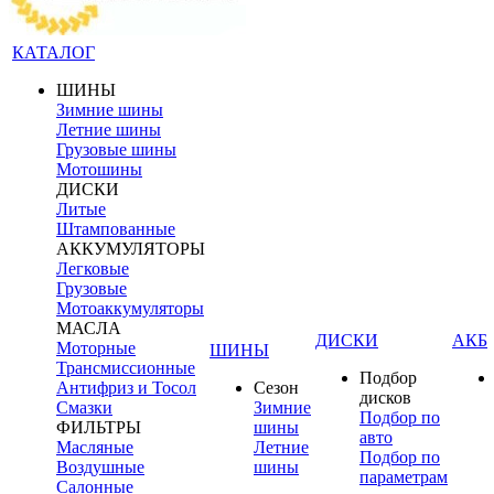
КАТАЛОГ
ШИНЫ
Зимние шины
Летние шины
Грузовые шины
Мотошины
ДИСКИ
Литые
Штампованные
АККУМУЛЯТОРЫ
Легковые
Грузовые
Мотоаккумуляторы
МАСЛА
ДИСКИ
АКБ
Моторные
ШИНЫ
Трансмиссионные
Подбор
Антифриз и Тосол
Сезон
дисков
Смазки
Зимние
Подбор по
ФИЛЬТРЫ
шины
авто
Масляные
Летние
Подбор по
Воздушные
шины
параметрам
Салонные