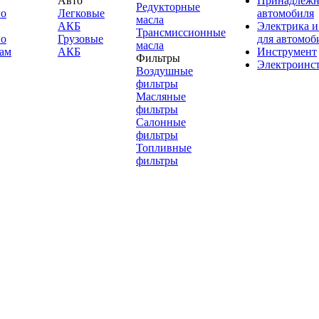
Авто
Принадлежн
Редукторные
по
Легковые
автомобиля
масла
АКБ
Электрика и
Трансмиссионные
по
Грузовые
для автомоб
масла
ам
АКБ
Инструмент
Фильтры
Электроинс
Воздушные
фильтры
Масляные
фильтры
Салонные
фильтры
Топливные
фильтры