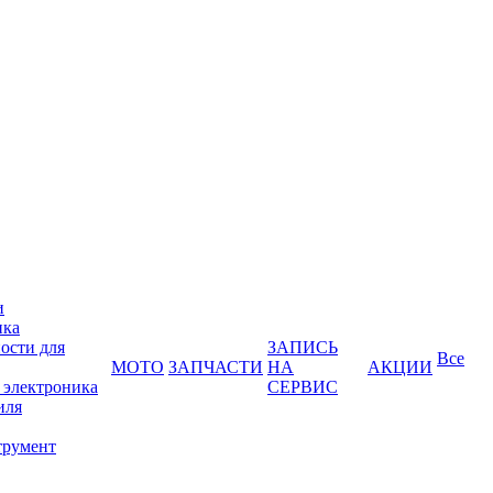
и
ика
ости для
ЗАПИСЬ
Все
МОТО
ЗАПЧАСТИ
НА
АКЦИИ
 электроника
СЕРВИС
иля
трумент