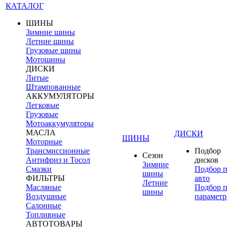
КАТАЛОГ
ШИНЫ
Зимние шины
Летние шины
Грузовые шины
Мотошины
ДИСКИ
Литые
Штампованные
АККУМУЛЯТОРЫ
Легковые
Грузовые
Мотоаккумуляторы
МАСЛА
ДИСКИ
ШИНЫ
Моторные
Трансмиссионные
Подбор
Сезон
Антифриз и Тосол
дисков
Зимние
Смазки
Подбор 
шины
ФИЛЬТРЫ
авто
Летние
Масляные
Подбор 
шины
Воздушные
параметр
Салонные
Топливные
АВТОТОВАРЫ