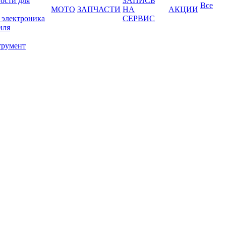
ости для
ЗАПИСЬ
Все
МОТО
ЗАПЧАСТИ
НА
АКЦИИ
 электроника
СЕРВИС
иля
трумент