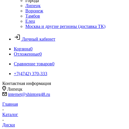
Города
Липецк
Воронеж
Тамбов
Елец
Москва и другие регионы (доставка ТК)
Личный кабинет
Корзина
0
Отложенные
0
Сравнение товаров
0
+7(4742) 370-333
Контактная информация
Липецк
internet@shintorg48.ru
Главная
-
Каталог
-
Диски