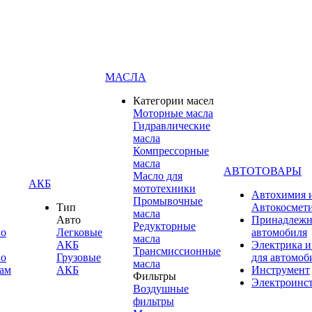
МАСЛА
Категории масел
Моторные масла
Гидравлические
масла
Компрессорные
масла
АВТОТОВАРЫ
Масло для
АКБ
мототехники
Автохимия 
Промывочные
Тип
Автокосмет
масла
Авто
Принадлежн
Редукторные
по
Легковые
автомобиля
масла
АКБ
Электрика и
Трансмиссионные
по
Грузовые
для автомоб
масла
ам
АКБ
Инструмент
Фильтры
Электроинс
Воздушные
фильтры