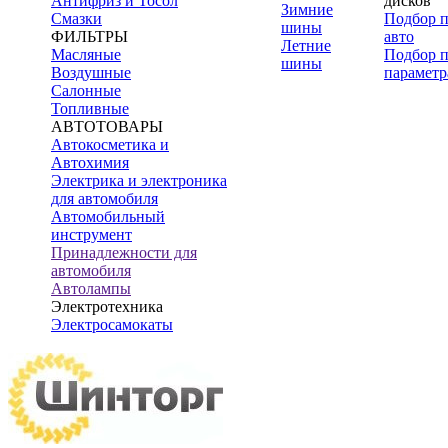
Антифриз и Тосол
дисков
Зимние
Смазки
Подбор 
шины
ФИЛЬТРЫ
авто
Летние
Масляные
Подбор 
шины
Воздушные
параметр
Салонные
Топливные
АВТОТОВАРЫ
Автокосметика и
Автохимия
Электрика и электроника
для автомобиля
Автомобильный
инструмент
Принадлежности для
автомобиля
Автолампы
Электротехника
Электросамокаты