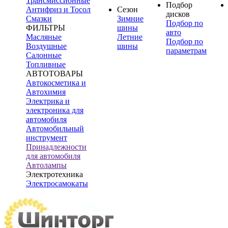
Трансмиссионные
Подбор
Антифриз и Тосол
Сезон
дисков
Смазки
Зимние
Подбор по
ФИЛЬТРЫ
шины
авто
Масляные
Летние
Подбор по
Воздушные
шины
параметрам
Салонные
Топливные
АВТОТОВАРЫ
Автокосметика и
Автохимия
Электрика и
электроника для
автомобиля
Автомобильный
инструмент
Принадлежности
для автомобиля
Автолампы
Электротехника
Электросамокаты