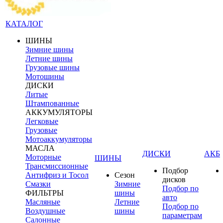
КАТАЛОГ
ШИНЫ
Зимние шины
Летние шины
Грузовые шины
Мотошины
ДИСКИ
Литые
Штампованные
АККУМУЛЯТОРЫ
Легковые
Грузовые
Мотоаккумуляторы
МАСЛА
ДИСКИ
АКБ
Моторные
ШИНЫ
Трансмиссионные
Подбор
Антифриз и Тосол
Сезон
дисков
Смазки
Зимние
Подбор по
ФИЛЬТРЫ
шины
авто
Масляные
Летние
Подбор по
Воздушные
шины
параметрам
Салонные