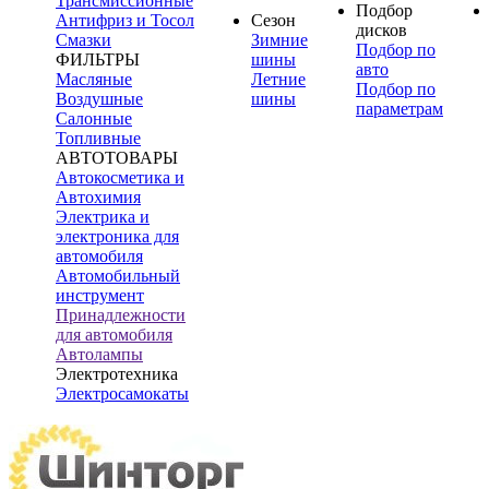
Трансмиссионные
Подбор
Антифриз и Тосол
Сезон
дисков
Смазки
Зимние
Подбор по
ФИЛЬТРЫ
шины
авто
Масляные
Летние
Подбор по
Воздушные
шины
параметрам
Салонные
Топливные
АВТОТОВАРЫ
Автокосметика и
Автохимия
Электрика и
электроника для
автомобиля
Автомобильный
инструмент
Принадлежности
для автомобиля
Автолампы
Электротехника
Электросамокаты