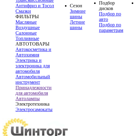
Трансмиссионные
Подбор
Антифриз и Тосол
Сезон
дисков
Смазки
Зимние
Подбор по
ФИЛЬТРЫ
шины
авто
Масляные
Летние
Подбор по
Воздушные
шины
параметрам
Салонные
Топливные
АВТОТОВАРЫ
Автокосметика и
Автохимия
Электрика и
электроника для
автомобиля
Автомобильный
инструмент
Принадлежности
для автомобиля
Автолампы
Электротехника
Электросамокаты