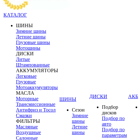
КАТАЛОГ
ШИНЫ
Зимние шины
Летние шины
Грузовые шины
Мотошины
ДИСКИ
Литые
Штампованные
АККУМУЛЯТОРЫ
Легковые
Грузовые
Мотоаккумуляторы
МАСЛА
ДИСКИ
АКБ
Моторные
ШИНЫ
Трансмиссионные
Подбор
Антифриз и Тосол
Сезон
дисков
Смазки
Зимние
Подбор по
ФИЛЬТРЫ
шины
авто
Масляные
Летние
Подбор по
Воздушные
шины
параметрам
Салонные