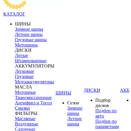
КАТАЛОГ
ШИНЫ
Зимние шины
Летние шины
Грузовые шины
Мотошины
ДИСКИ
Литые
Штампованные
АККУМУЛЯТОРЫ
Легковые
Грузовые
Мотоаккумуляторы
МАСЛА
ДИСКИ
АКБ
Моторные
ШИНЫ
Трансмиссионные
Подбор
Антифриз и Тосол
Сезон
дисков
Смазки
Зимние
Подбор по
ФИЛЬТРЫ
шины
авто
Масляные
Летние
Подбор по
Воздушные
шины
параметрам
Салонные