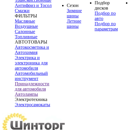
Трансмиссионные
Подбор
Антифриз и Тосол
Сезон
дисков
Смазки
Зимние
Подбор по
ФИЛЬТРЫ
шины
авто
Масляные
Летние
Подбор по
Воздушные
шины
параметрам
Салонные
Топливные
АВТОТОВАРЫ
Автокосметика и
Автохимия
Электрика и
электроника для
автомобиля
Автомобильный
инструмент
Принадлежности
для автомобиля
Автолампы
Электротехника
Электросамокаты