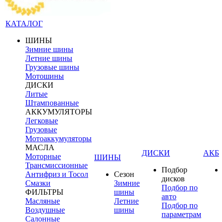
КАТАЛОГ
ШИНЫ
Зимние шины
Летние шины
Грузовые шины
Мотошины
ДИСКИ
Литые
Штампованные
АККУМУЛЯТОРЫ
Легковые
Грузовые
Мотоаккумуляторы
МАСЛА
ДИСКИ
АКБ
Моторные
ШИНЫ
Трансмиссионные
Подбор
Антифриз и Тосол
Сезон
дисков
Смазки
Зимние
Подбор по
ФИЛЬТРЫ
шины
авто
Масляные
Летние
Подбор по
Воздушные
шины
параметрам
Салонные