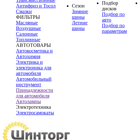
Трансмиссионные
Подбор
Антифриз и Тосол
Сезон
дисков
Смазки
Зимние
Подбор по
ФИЛЬТРЫ
шины
авто
Масляные
Летние
Подбор по
Воздушные
шины
параметрам
Салонные
Топливные
АВТОТОВАРЫ
Автокосметика и
Автохимия
Электрика и
электроника для
автомобиля
Автомобильный
инструмент
Принадлежности
для автомобиля
Автолампы
Электротехника
Электросамокаты