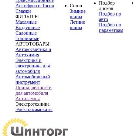
Трансмиссионные
Подбор
Антифриз и Тосол
Сезон
дисков
Смазки
Зимние
Подбор по
ФИЛЬТРЫ
шины
авто
Масляные
Летние
Подбор по
Воздушные
шины
параметрам
Салонные
Топливные
АВТОТОВАРЫ
Автокосметика и
Автохимия
Электрика и
электроника для
автомобиля
Автомобильный
инструмент
Принадлежности
для автомобиля
Автолампы
Электротехника
Электросамокаты