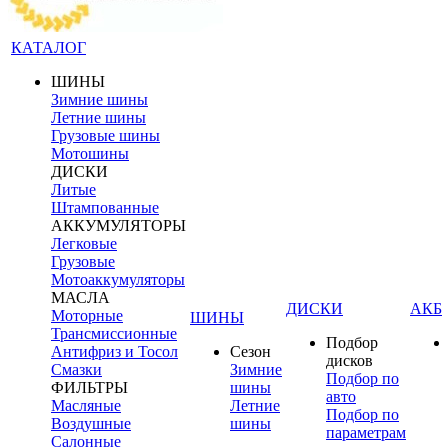
КАТАЛОГ
ШИНЫ
Зимние шины
Летние шины
Грузовые шины
Мотошины
ДИСКИ
Литые
Штампованные
АККУМУЛЯТОРЫ
Легковые
Грузовые
Мотоаккумуляторы
МАСЛА
ДИСКИ
АКБ
Моторные
ШИНЫ
Трансмиссионные
Подбор
Антифриз и Тосол
Сезон
дисков
Смазки
Зимние
Подбор по
ФИЛЬТРЫ
шины
авто
Масляные
Летние
Подбор по
Воздушные
шины
параметрам
Салонные