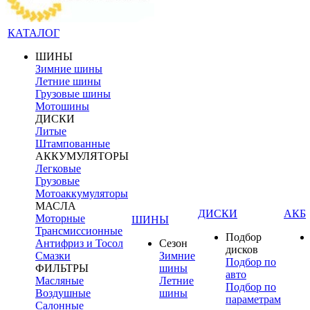
КАТАЛОГ
ШИНЫ
Зимние шины
Летние шины
Грузовые шины
Мотошины
ДИСКИ
Литые
Штампованные
АККУМУЛЯТОРЫ
Легковые
Грузовые
Мотоаккумуляторы
МАСЛА
ДИСКИ
АКБ
Моторные
ШИНЫ
Трансмиссионные
Подбор
Антифриз и Тосол
Сезон
дисков
Смазки
Зимние
Подбор по
ФИЛЬТРЫ
шины
авто
Масляные
Летние
Подбор по
Воздушные
шины
параметрам
Салонные