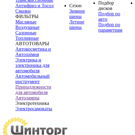
Трансмиссионные
Подбор
Антифриз и Тосол
Сезон
дисков
Смазки
Зимние
Подбор по
ФИЛЬТРЫ
шины
авто
Масляные
Летние
Подбор по
Воздушные
шины
параметрам
Салонные
Топливные
АВТОТОВАРЫ
Автокосметика и
Автохимия
Электрика и
электроника для
автомобиля
Автомобильный
инструмент
Принадлежности
для автомобиля
Автолампы
Электротехника
Электросамокаты