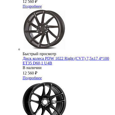
12 560
₽
Подробнее
Быстрый просмотр
Диск колеса PDW 1022 Right (CVT) 7,5x17 4*100
ET35 D60,1 U4B
В наличии
12 560
₽
Подробнее