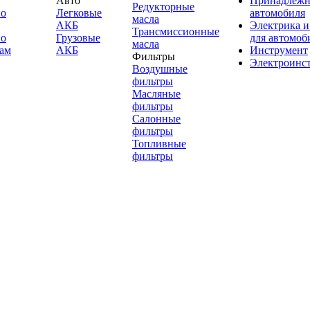
Авто
Принадлежн
Редукторные
по
Легковые
автомобиля
масла
АКБ
Электрика и
Трансмиссионные
по
Грузовые
для автомоб
масла
ам
АКБ
Инструмент
Фильтры
Электроинс
Воздушные
фильтры
Масляные
фильтры
Салонные
фильтры
Топливные
фильтры