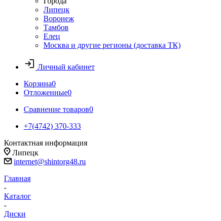
Города
Липецк
Воронеж
Тамбов
Елец
Москва и другие регионы (доставка ТК)
Личный кабинет
Корзина
0
Отложенные
0
Сравнение товаров
0
+7(4742) 370-333
Контактная информация
Липецк
internet@shintorg48.ru
Главная
-
Каталог
-
Диски