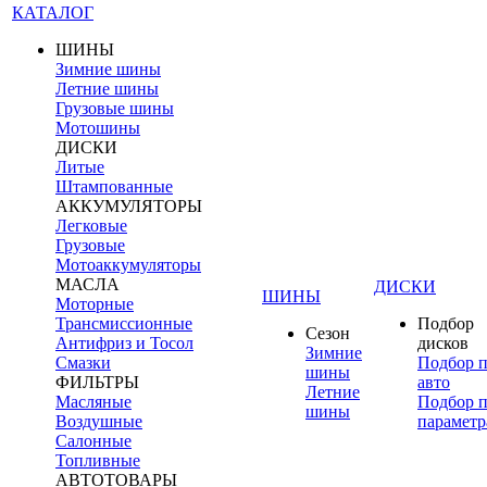
КАТАЛОГ
ШИНЫ
Зимние шины
Летние шины
Грузовые шины
Мотошины
ДИСКИ
Литые
Штампованные
АККУМУЛЯТОРЫ
Легковые
Грузовые
Мотоаккумуляторы
МАСЛА
ДИСКИ
ШИНЫ
Моторные
Трансмиссионные
Подбор
Сезон
Антифриз и Тосол
дисков
Зимние
Смазки
Подбор 
шины
ФИЛЬТРЫ
авто
Летние
Масляные
Подбор 
шины
Воздушные
параметр
Салонные
Топливные
АВТОТОВАРЫ