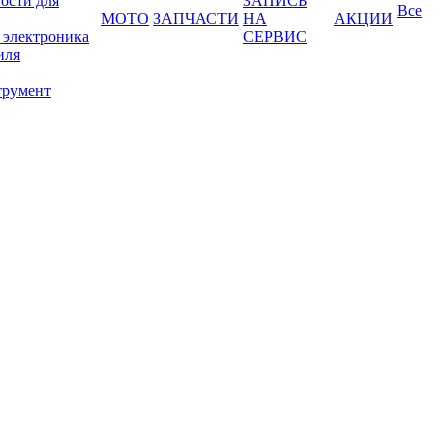
ости для
ЗАПИСЬ
Все
МОТО
ЗАПЧАСТИ
НА
АКЦИИ
 электроника
СЕРВИС
иля
трумент