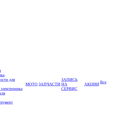
и
ика
ости для
ЗАПИСЬ
Все
МОТО
ЗАПЧАСТИ
НА
АКЦИИ
 электроника
СЕРВИС
иля
трумент