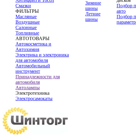
Антифриз и Тосол
дисков
Зимние
Смазки
Подбор 
шины
ФИЛЬТРЫ
авто
Летние
Масляные
Подбор 
шины
Воздушные
параметр
Салонные
Топливные
АВТОТОВАРЫ
Автокосметика и
Автохимия
Электрика и электроника
для автомобиля
Автомобильный
инструмент
Принадлежности для
автомобиля
Автолампы
Электротехника
Электросамокаты