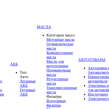
МАСЛА
Категории масел
Моторные масла
Гидравлические
масла
Компрессорные
масла
АВТОТОВАРЫ
Масло для
АКБ
мототехники
Автохимия 
Промывочные
Тип
Автокосмет
масла
Авто
Принадлежн
Редукторные
по
Легковые
автомобиля
масла
АКБ
Электрика и
Трансмиссионные
по
Грузовые
для автомоб
масла
ам
АКБ
Инструмент
Фильтры
Электроинс
Воздушные
фильтры