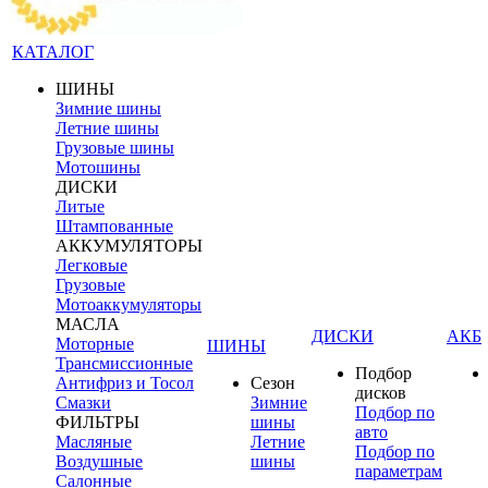
КАТАЛОГ
ШИНЫ
Зимние шины
Летние шины
Грузовые шины
Мотошины
ДИСКИ
Литые
Штампованные
АККУМУЛЯТОРЫ
Легковые
Грузовые
Мотоаккумуляторы
МАСЛА
ДИСКИ
АКБ
Моторные
ШИНЫ
Трансмиссионные
Подбор
Антифриз и Тосол
Сезон
дисков
Смазки
Зимние
Подбор по
ФИЛЬТРЫ
шины
авто
Масляные
Летние
Подбор по
Воздушные
шины
параметрам
Салонные