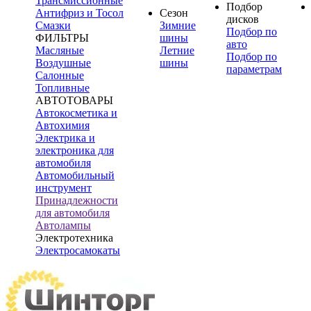
Трансмиссионные
Подбор
Антифриз и Тосол
Сезон
дисков
Смазки
Зимние
Подбор по
ФИЛЬТРЫ
шины
авто
Масляные
Летние
Подбор по
Воздушные
шины
параметрам
Салонные
Топливные
АВТОТОВАРЫ
Автокосметика и
Автохимия
Электрика и
электроника для
автомобиля
Автомобильный
инструмент
Принадлежности
для автомобиля
Автолампы
Электротехника
Электросамокаты