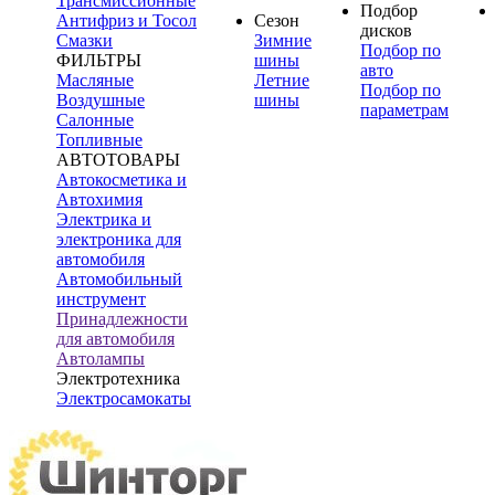
Трансмиссионные
Подбор
Антифриз и Тосол
Сезон
дисков
Смазки
Зимние
Подбор по
ФИЛЬТРЫ
шины
авто
Масляные
Летние
Подбор по
Воздушные
шины
параметрам
Салонные
Топливные
АВТОТОВАРЫ
Автокосметика и
Автохимия
Электрика и
электроника для
автомобиля
Автомобильный
инструмент
Принадлежности
для автомобиля
Автолампы
Электротехника
Электросамокаты