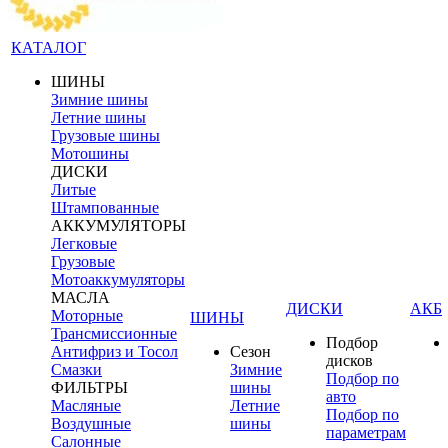
КАТАЛОГ
ШИНЫ
Зимние шины
Летние шины
Грузовые шины
Мотошины
ДИСКИ
Литые
Штампованные
АККУМУЛЯТОРЫ
Легковые
Грузовые
Мотоаккумуляторы
МАСЛА
ДИСКИ
АКБ
Моторные
ШИНЫ
Трансмиссионные
Подбор
Антифриз и Тосол
Сезон
дисков
Смазки
Зимние
Подбор по
ФИЛЬТРЫ
шины
авто
Масляные
Летние
Подбор по
Воздушные
шины
параметрам
Салонные