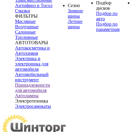
Трансмиссионные
Подбор
Антифриз и Тосол
Сезон
дисков
Смазки
Зимние
Подбор по
ФИЛЬТРЫ
шины
авто
Масляные
Летние
Подбор по
Воздушные
шины
параметрам
Салонные
Топливные
АВТОТОВАРЫ
Автокосметика и
Автохимия
Электрика и
электроника для
автомобиля
Автомобильный
инструмент
Принадлежности
для автомобиля
Автолампы
Электротехника
Электросамокаты