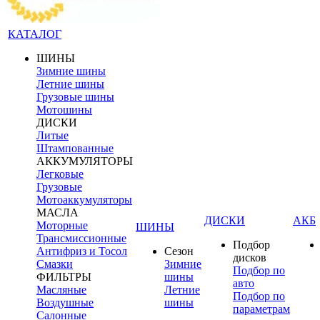
КАТАЛОГ
ШИНЫ
Зимние шины
Летние шины
Грузовые шины
Мотошины
ДИСКИ
Литые
Штампованные
АККУМУЛЯТОРЫ
Легковые
Грузовые
Мотоаккумуляторы
МАСЛА
ДИСКИ
АКБ
Моторные
ШИНЫ
Трансмиссионные
Подбор
Антифриз и Тосол
Сезон
дисков
Смазки
Зимние
Подбор по
ФИЛЬТРЫ
шины
авто
Масляные
Летние
Подбор по
Воздушные
шины
параметрам
Салонные