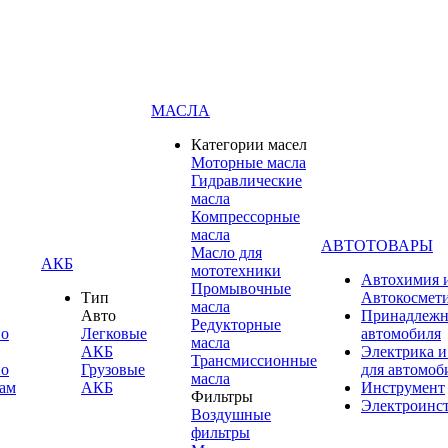
МАСЛА
Категории масел
Моторные масла
Гидравлические
масла
Компрессорные
масла
АВТОТОВАРЫ
Масло для
АКБ
мототехники
Автохимия 
Промывочные
Тип
Автокосмет
масла
Авто
Принадлежн
Редукторные
по
Легковые
автомобиля
масла
АКБ
Электрика и
Трансмиссионные
по
Грузовые
для автомоб
масла
ам
АКБ
Инструмент
Фильтры
Электроинс
Воздушные
фильтры