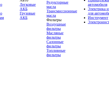
Авто
Принадлежн
Редукторные
по
Легковые
автомобиля
масла
АКБ
Электрика и
Трансмиссионные
по
Грузовые
для автомоб
масла
ам
АКБ
Инструмент
Фильтры
Электроинс
Воздушные
фильтры
Масляные
фильтры
Салонные
фильтры
Топливные
фильтры