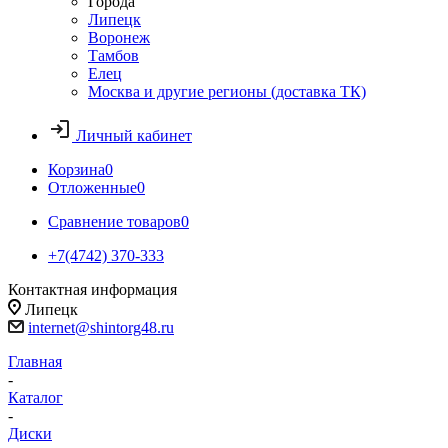
Города
Липецк
Воронеж
Тамбов
Елец
Москва и другие регионы (доставка ТК)
Личный кабинет
Корзина
0
Отложенные
0
Сравнение товаров
0
+7(4742) 370-333
Контактная информация
Липецк
internet@shintorg48.ru
Главная
-
Каталог
-
Диски