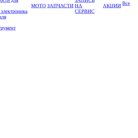
ости для
ЗАПИСЬ
Все
МОТО
ЗАПЧАСТИ
НА
АКЦИИ
 электроника
СЕРВИС
иля
трумент