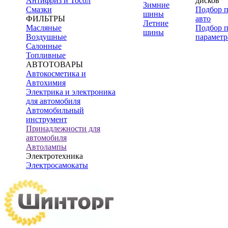
Антифриз и Тосол
дисков
Зимние
Смазки
Подбор 
шины
ФИЛЬТРЫ
авто
Летние
Масляные
Подбор 
шины
Воздушные
параметр
Салонные
Топливные
АВТОТОВАРЫ
Автокосметика и
Автохимия
Электрика и электроника
для автомобиля
Автомобильный
инструмент
Принадлежности для
автомобиля
Автолампы
Электротехника
Электросамокаты