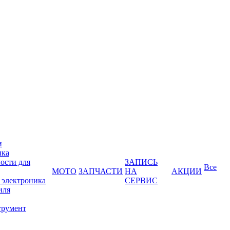
и
ика
ости для
ЗАПИСЬ
Все
МОТО
ЗАПЧАСТИ
НА
АКЦИИ
 электроника
СЕРВИС
иля
трумент