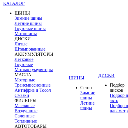
КАТАЛОГ
ШИНЫ
Зимние шины
Летние шины
Грузовые шины
Мотошины
ДИСКИ
Литые
Штампованные
АККУМУЛЯТОРЫ
Легковые
Грузовые
Мотоаккумуляторы
МАСЛА
ДИСКИ
ШИНЫ
Моторные
Трансмиссионные
Подбор
Сезон
Антифриз и Тосол
дисков
Зимние
Смазки
Подбор 
шины
ФИЛЬТРЫ
авто
Летние
Масляные
Подбор 
шины
Воздушные
параметр
Салонные
Топливные
АВТОТОВАРЫ