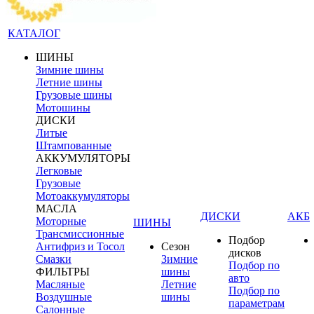
КАТАЛОГ
ШИНЫ
Зимние шины
Летние шины
Грузовые шины
Мотошины
ДИСКИ
Литые
Штампованные
АККУМУЛЯТОРЫ
Легковые
Грузовые
Мотоаккумуляторы
МАСЛА
ДИСКИ
АКБ
Моторные
ШИНЫ
Трансмиссионные
Подбор
Антифриз и Тосол
Сезон
дисков
Смазки
Зимние
Подбор по
ФИЛЬТРЫ
шины
авто
Масляные
Летние
Подбор по
Воздушные
шины
параметрам
Салонные