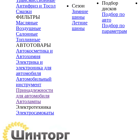
Трансмиссионные
Подбор
Антифриз и Тосол
Сезон
дисков
Смазки
Зимние
Подбор по
ФИЛЬТРЫ
шины
авто
Масляные
Летние
Подбор по
Воздушные
шины
параметрам
Салонные
Топливные
АВТОТОВАРЫ
Автокосметика и
Автохимия
Электрика и
электроника для
автомобиля
Автомобильный
инструмент
Принадлежности
для автомобиля
Автолампы
Электротехника
Электросамокаты