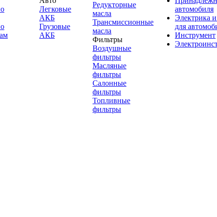
Авто
Принадлежн
Редукторные
по
Легковые
автомобиля
масла
АКБ
Электрика и
Трансмиссионные
по
Грузовые
для автомоб
масла
ам
АКБ
Инструмент
Фильтры
Электроинс
Воздушные
фильтры
Масляные
фильтры
Салонные
фильтры
Топливные
фильтры