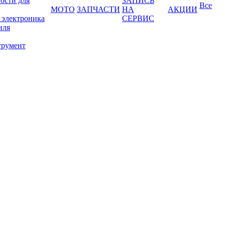
ости для
ЗАПИСЬ
Все
МОТО
ЗАПЧАСТИ
НА
АКЦИИ
 электроника
СЕРВИС
иля
трумент