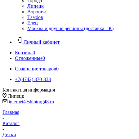
Города
Липецк
Воронеж
Тамбов
Елец
Москва и другие регионы (доставка ТК)
Личный кабинет
Корзина
0
Отложенные
0
Сравнение товаров
0
+7(4742) 370-333
Контактная информация
Липецк
internet@shintorg48.ru
Главная
-
Каталог
-
Диски