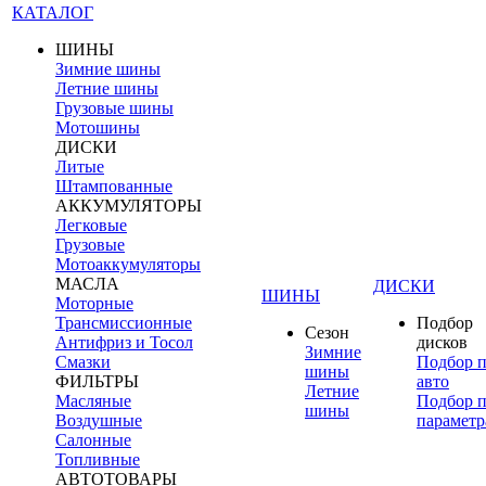
КАТАЛОГ
ШИНЫ
Зимние шины
Летние шины
Грузовые шины
Мотошины
ДИСКИ
Литые
Штампованные
АККУМУЛЯТОРЫ
Легковые
Грузовые
Мотоаккумуляторы
МАСЛА
ДИСКИ
ШИНЫ
Моторные
Трансмиссионные
Подбор
Сезон
Антифриз и Тосол
дисков
Зимние
Смазки
Подбор 
шины
ФИЛЬТРЫ
авто
Летние
Масляные
Подбор 
шины
Воздушные
параметр
Салонные
Топливные
АВТОТОВАРЫ