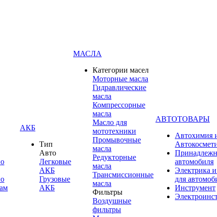
МАСЛА
Категории масел
Моторные масла
Гидравлические
масла
Компрессорные
масла
АВТОТОВАРЫ
Масло для
АКБ
мототехники
Автохимия 
Промывочные
Тип
Автокосмет
масла
Авто
Принадлежн
Редукторные
по
Легковые
автомобиля
масла
АКБ
Электрика и
Трансмиссионные
по
Грузовые
для автомоб
масла
ам
АКБ
Инструмент
Фильтры
Электроинс
Воздушные
фильтры