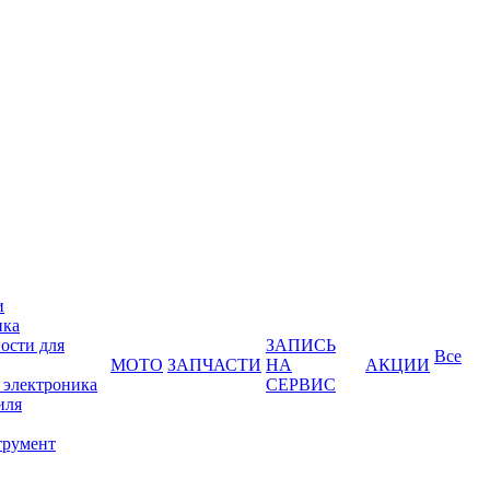
и
ика
ости для
ЗАПИСЬ
Все
МОТО
ЗАПЧАСТИ
НА
АКЦИИ
 электроника
СЕРВИС
иля
трумент