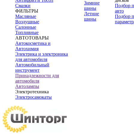
Антифриз и Тосол
дисков
Зимние
Смазки
Подбор 
шины
ФИЛЬТРЫ
авто
Летние
Масляные
Подбор 
шины
Воздушные
параметр
Салонные
Топливные
АВТОТОВАРЫ
Автокосметика и
Автохимия
Электрика и электроника
для автомобиля
Автомобильный
инструмент
Принадлежности для
автомобиля
Автолампы
Электротехника
Электросамокаты