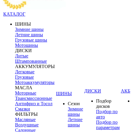
КАТАЛОГ
ШИНЫ
Зимние шины
Летние шины
Грузовые шины
Мотошины
ДИСКИ
Литые
Штампованные
АККУМУЛЯТОРЫ
Легковые
Грузовые
Мотоаккумуляторы
МАСЛА
ДИСКИ
АКБ
Моторные
ШИНЫ
Трансмиссионные
Подбор
Антифриз и Тосол
Сезон
дисков
Смазки
Зимние
Подбор по
ФИЛЬТРЫ
шины
авто
Масляные
Летние
Подбор по
Воздушные
шины
параметрам
Салонные