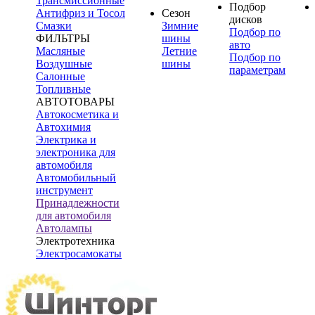
Трансмиссионные
Подбор
Антифриз и Тосол
Сезон
дисков
Смазки
Зимние
Подбор по
ФИЛЬТРЫ
шины
авто
Масляные
Летние
Подбор по
Воздушные
шины
параметрам
Салонные
Топливные
АВТОТОВАРЫ
Автокосметика и
Автохимия
Электрика и
электроника для
автомобиля
Автомобильный
инструмент
Принадлежности
для автомобиля
Автолампы
Электротехника
Электросамокаты