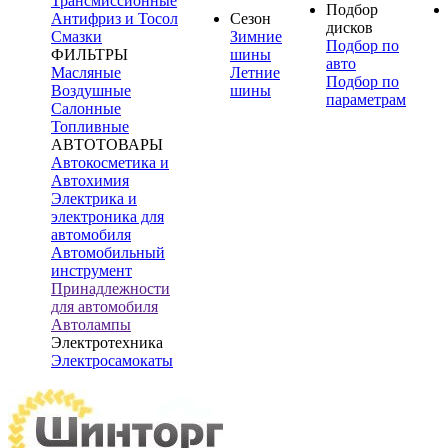
Трансмиссионные
Подбор
Антифриз и Тосол
Сезон
дисков
Смазки
Зимние
Подбор по
ФИЛЬТРЫ
шины
авто
Масляные
Летние
Подбор по
Воздушные
шины
параметрам
Салонные
Топливные
АВТОТОВАРЫ
Автокосметика и
Автохимия
Электрика и
электроника для
автомобиля
Автомобильный
инструмент
Принадлежности
для автомобиля
Автолампы
Электротехника
Электросамокаты