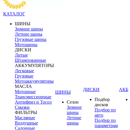
КАТАЛОГ
ШИНЫ
Зимние шины
Летние шины
Грузовые шины
Мотошины
ДИСКИ
Литые
Штампованные
АККУМУЛЯТОРЫ
Легковые
Грузовые
Мотоаккумуляторы
МАСЛА
ДИСКИ
АКБ
Моторные
ШИНЫ
Трансмиссионные
Подбор
Антифриз и Тосол
Сезон
дисков
Смазки
Зимние
Подбор по
ФИЛЬТРЫ
шины
авто
Масляные
Летние
Подбор по
Воздушные
шины
параметрам
Салонные