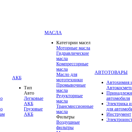
МАСЛА
Категории масел
Моторные масла
Гидравлические
масла
Компрессорные
масла
АВТОТОВАРЫ
Масло для
АКБ
мототехники
Автохимия 
Промывочные
Тип
Автокосмет
масла
Авто
Принадлежн
Редукторные
по
Легковые
автомобиля
масла
АКБ
Электрика и
Трансмиссионные
по
Грузовые
для автомоб
масла
ам
АКБ
Инструмент
Фильтры
Электроинс
Воздушные
фильтры