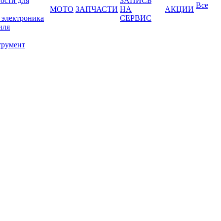
ости для
ЗАПИСЬ
Все
МОТО
ЗАПЧАСТИ
НА
АКЦИИ
 электроника
СЕРВИС
иля
трумент