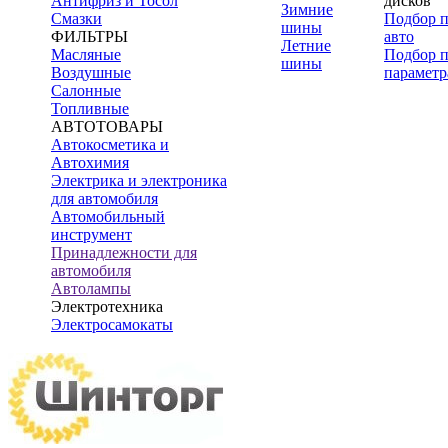
Антифриз и Тосол
дисков
Зимние
Смазки
Подбор 
шины
ФИЛЬТРЫ
авто
Летние
Масляные
Подбор 
шины
Воздушные
параметр
Салонные
Топливные
АВТОТОВАРЫ
Автокосметика и
Автохимия
Электрика и электроника
для автомобиля
Автомобильный
инструмент
Принадлежности для
автомобиля
Автолампы
Электротехника
Электросамокаты