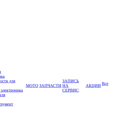
и
ика
ости для
ЗАПИСЬ
Все
МОТО
ЗАПЧАСТИ
НА
АКЦИИ
 электроника
СЕРВИС
иля
трумент