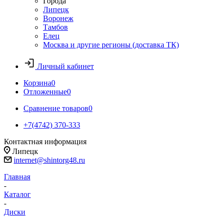
Города
Липецк
Воронеж
Тамбов
Елец
Москва и другие регионы (доставка ТК)
Личный кабинет
Корзина
0
Отложенные
0
Сравнение товаров
0
+7(4742) 370-333
Контактная информация
Липецк
internet@shintorg48.ru
Главная
-
Каталог
-
Диски