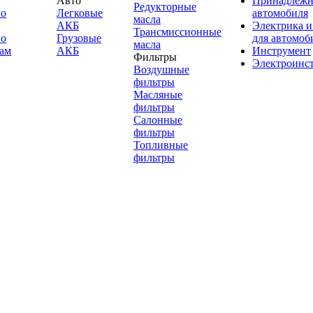
Авто
Принадлежн
Редукторные
по
Легковые
автомобиля
масла
АКБ
Электрика и
Трансмиссионные
по
Грузовые
для автомоб
масла
ам
АКБ
Инструмент
Фильтры
Электроинс
Воздушные
фильтры
Масляные
фильтры
Салонные
фильтры
Топливные
фильтры