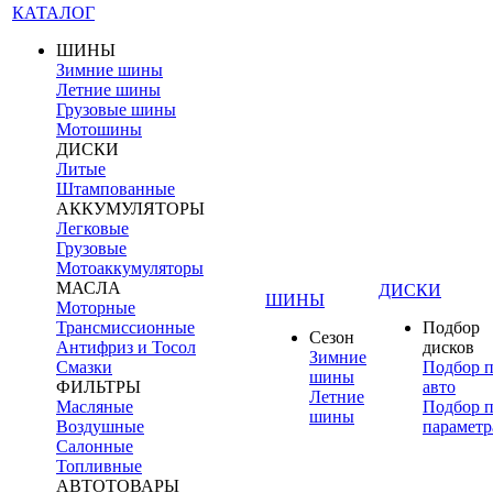
КАТАЛОГ
ШИНЫ
Зимние шины
Летние шины
Грузовые шины
Мотошины
ДИСКИ
Литые
Штампованные
АККУМУЛЯТОРЫ
Легковые
Грузовые
Мотоаккумуляторы
МАСЛА
ДИСКИ
ШИНЫ
Моторные
Трансмиссионные
Подбор
Сезон
Антифриз и Тосол
дисков
Зимние
Смазки
Подбор 
шины
ФИЛЬТРЫ
авто
Летние
Масляные
Подбор 
шины
Воздушные
параметр
Салонные
Топливные
АВТОТОВАРЫ