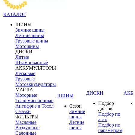
КАТАЛОГ
ШИНЫ
Зимние шины
Летние шины
Грузовые шины
Мотошины
ДИСКИ
Литые
Штампованные
АККУМУЛЯТОРЫ
Легковые
Грузовые
Мотоаккумуляторы
МАСЛА
ДИСКИ
АКБ
Моторные
ШИНЫ
Трансмиссионные
Подбор
Антифриз и Тосол
Сезон
дисков
Смазки
Зимние
Подбор по
ФИЛЬТРЫ
шины
авто
Масляные
Летние
Подбор по
Воздушные
шины
параметрам
Салонные