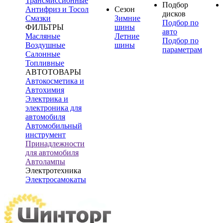
Трансмиссионные
Подбор
Антифриз и Тосол
Сезон
дисков
Смазки
Зимние
Подбор по
ФИЛЬТРЫ
шины
авто
Масляные
Летние
Подбор по
Воздушные
шины
параметрам
Салонные
Топливные
АВТОТОВАРЫ
Автокосметика и
Автохимия
Электрика и
электроника для
автомобиля
Автомобильный
инструмент
Принадлежности
для автомобиля
Автолампы
Электротехника
Электросамокаты