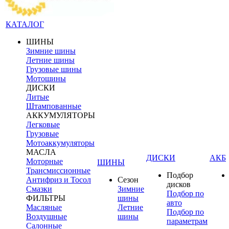
КАТАЛОГ
ШИНЫ
Зимние шины
Летние шины
Грузовые шины
Мотошины
ДИСКИ
Литые
Штампованные
АККУМУЛЯТОРЫ
Легковые
Грузовые
Мотоаккумуляторы
МАСЛА
ДИСКИ
АКБ
Моторные
ШИНЫ
Трансмиссионные
Подбор
Антифриз и Тосол
Сезон
дисков
Смазки
Зимние
Подбор по
ФИЛЬТРЫ
шины
авто
Масляные
Летние
Подбор по
Воздушные
шины
параметрам
Салонные