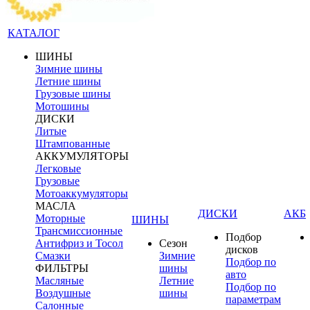
КАТАЛОГ
ШИНЫ
Зимние шины
Летние шины
Грузовые шины
Мотошины
ДИСКИ
Литые
Штампованные
АККУМУЛЯТОРЫ
Легковые
Грузовые
Мотоаккумуляторы
МАСЛА
ДИСКИ
АКБ
Моторные
ШИНЫ
Трансмиссионные
Подбор
Антифриз и Тосол
Сезон
дисков
Смазки
Зимние
Подбор по
ФИЛЬТРЫ
шины
авто
Масляные
Летние
Подбор по
Воздушные
шины
параметрам
Салонные