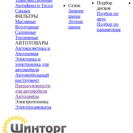
Трансмиссионные
Подбор
Антифриз и Тосол
Сезон
дисков
Смазки
Зимние
Подбор по
ФИЛЬТРЫ
шины
авто
Масляные
Летние
Подбор по
Воздушные
шины
параметрам
Салонные
Топливные
АВТОТОВАРЫ
Автокосметика и
Автохимия
Электрика и
электроника для
автомобиля
Автомобильный
инструмент
Принадлежности
для автомобиля
Автолампы
Электротехника
Электросамокаты