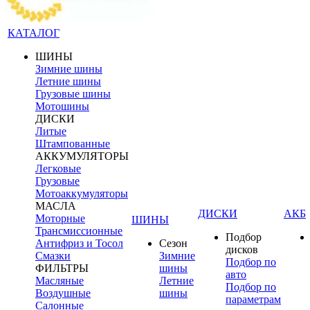
КАТАЛОГ
ШИНЫ
Зимние шины
Летние шины
Грузовые шины
Мотошины
ДИСКИ
Литые
Штампованные
АККУМУЛЯТОРЫ
Легковые
Грузовые
Мотоаккумуляторы
МАСЛА
ДИСКИ
АКБ
Моторные
ШИНЫ
Трансмиссионные
Подбор
Антифриз и Тосол
Сезон
дисков
Смазки
Зимние
Подбор по
ФИЛЬТРЫ
шины
авто
Масляные
Летние
Подбор по
Воздушные
шины
параметрам
Салонные