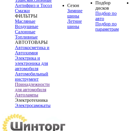
Трансмиссионные
Подбор
Антифриз и Тосол
Сезон
дисков
Смазки
Зимние
Подбор по
ФИЛЬТРЫ
шины
авто
Масляные
Летние
Подбор по
Воздушные
шины
параметрам
Салонные
Топливные
АВТОТОВАРЫ
Автокосметика и
Автохимия
Электрика и
электроника для
автомобиля
Автомобильный
инструмент
Принадлежности
для автомобиля
Автолампы
Электротехника
Электросамокаты