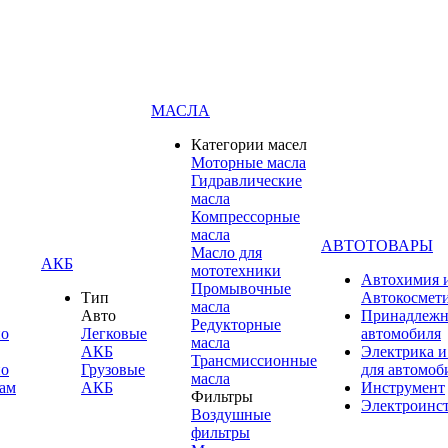
МАСЛА
Категории масел
Моторные масла
Гидравлические
масла
Компрессорные
масла
АВТОТОВАРЫ
Масло для
АКБ
мототехники
Автохимия 
Промывочные
Тип
Автокосмет
масла
Авто
Принадлежн
Редукторные
по
Легковые
автомобиля
масла
АКБ
Электрика и
Трансмиссионные
по
Грузовые
для автомоб
масла
ам
АКБ
Инструмент
Фильтры
Электроинс
Воздушные
фильтры