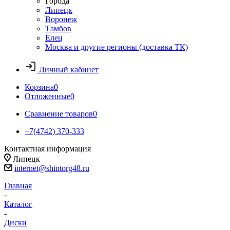
Города
Липецк
Воронеж
Тамбов
Елец
Москва и другие регионы (доставка ТК)
Личный кабинет
Корзина
0
Отложенные
0
Сравнение товаров
0
+7(4742) 370-333
Контактная информация
Липецк
internet@shintorg48.ru
Главная
-
Каталог
-
Диски