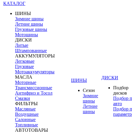
КАТАЛОГ
ШИНЫ
Зимние шины
Летние шины
Грузовые шины
Мотошины
ДИСКИ
Литые
Штампованные
АККУМУЛЯТОРЫ
Легковые
Грузовые
Мотоаккумуляторы
МАСЛА
ДИСКИ
ШИНЫ
Моторные
Трансмиссионные
Подбор
Сезон
Антифриз и Тосол
дисков
Зимние
Смазки
Подбор 
шины
ФИЛЬТРЫ
авто
Летние
Масляные
Подбор 
шины
Воздушные
параметр
Салонные
Топливные
АВТОТОВАРЫ