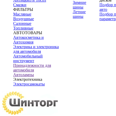
Антифриз и Тосол
дисков
Зимние
Смазки
Подбор 
шины
ФИЛЬТРЫ
авто
Летние
Масляные
Подбор 
шины
Воздушные
параметр
Салонные
Топливные
АВТОТОВАРЫ
Автокосметика и
Автохимия
Электрика и электроника
для автомобиля
Автомобильный
инструмент
Принадлежности для
автомобиля
Автолампы
Электротехника
Электросамокаты