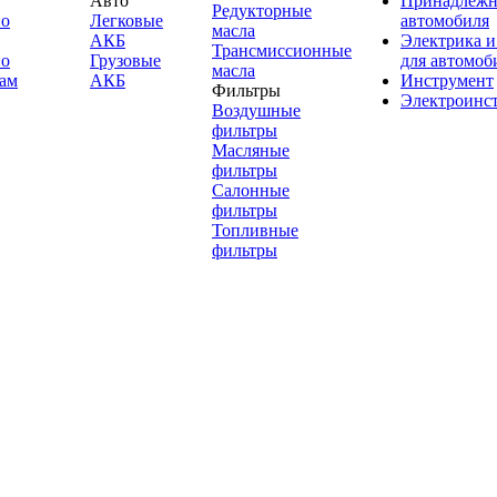
Авто
Принадлежн
Редукторные
по
Легковые
автомобиля
масла
АКБ
Электрика и
Трансмиссионные
по
Грузовые
для автомоб
масла
ам
АКБ
Инструмент
Фильтры
Электроинс
Воздушные
фильтры
Масляные
фильтры
Салонные
фильтры
Топливные
фильтры