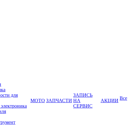
и
ика
ости для
ЗАПИСЬ
Все
МОТО
ЗАПЧАСТИ
НА
АКЦИИ
 электроника
СЕРВИС
иля
трумент