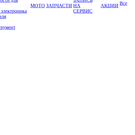
ости для
ЗАПИСЬ
Все
МОТО
ЗАПЧАСТИ
НА
АКЦИИ
 электроника
СЕРВИС
иля
трумент