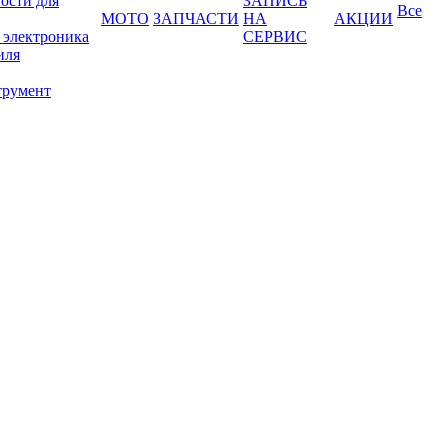
ости для
ЗАПИСЬ
Все
МОТО
ЗАПЧАСТИ
НА
АКЦИИ
 электроника
СЕРВИС
иля
трумент