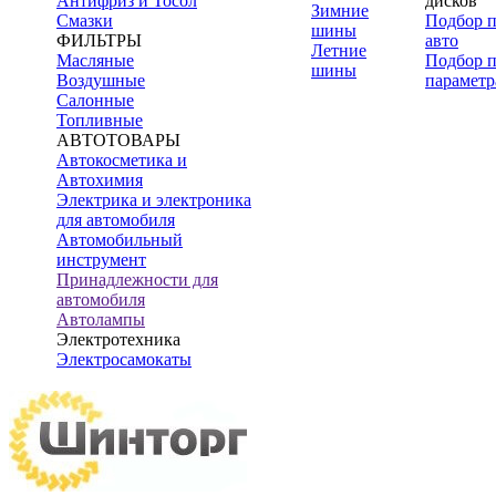
Антифриз и Тосол
дисков
Зимние
Смазки
Подбор 
шины
ФИЛЬТРЫ
авто
Летние
Масляные
Подбор 
шины
Воздушные
параметр
Салонные
Топливные
АВТОТОВАРЫ
Автокосметика и
Автохимия
Электрика и электроника
для автомобиля
Автомобильный
инструмент
Принадлежности для
автомобиля
Автолампы
Электротехника
Электросамокаты