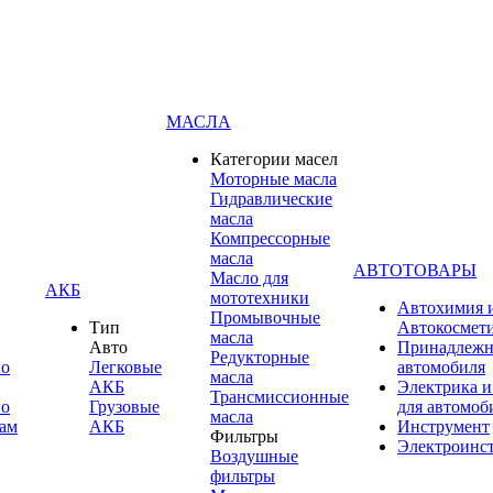
МАСЛА
Категории масел
Моторные масла
Гидравлические
масла
Компрессорные
масла
АВТОТОВАРЫ
Масло для
АКБ
мототехники
Автохимия 
Промывочные
Тип
Автокосмет
масла
Авто
Принадлежн
Редукторные
по
Легковые
автомобиля
масла
АКБ
Электрика и
Трансмиссионные
по
Грузовые
для автомоб
масла
ам
АКБ
Инструмент
Фильтры
Электроинс
Воздушные
фильтры