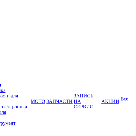
и
ика
ости для
ЗАПИСЬ
Все
МОТО
ЗАПЧАСТИ
НА
АКЦИИ
 электроника
СЕРВИС
иля
трумент