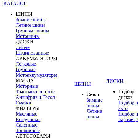
КАТАЛОГ
ШИНЫ
Зимние шины
Летние шины
Грузовые шины
Мотошины
ДИСКИ
Литые
Штампованные
АККУМУЛЯТОРЫ
Легковые
Грузовые
Мотоаккумуляторы
МАСЛА
ДИСКИ
ШИНЫ
Моторные
Трансмиссионные
Подбор
Сезон
Антифриз и Тосол
дисков
Зимние
Смазки
Подбор 
шины
ФИЛЬТРЫ
авто
Летние
Масляные
Подбор 
шины
Воздушные
параметр
Салонные
Топливные
АВТОТОВАРЫ