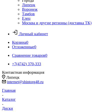
Города
Липецк
Воронеж
Тамбов
Елец
Москва и другие регионы (доставка ТК)
Личный кабинет
Корзина
0
Отложенные
0
Сравнение товаров
0
+7(4742) 370-333
Контактная информация
Липецк
internet@shintorg48.ru
Главная
-
Каталог
-
Диски