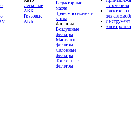
Авто
Принадлежн
Редукторные
по
Легковые
автомобиля
масла
АКБ
Электрика и
Трансмиссионные
по
Грузовые
для автомоб
масла
ам
АКБ
Инструмент
Фильтры
Электроинс
Воздушные
фильтры
Масляные
фильтры
Салонные
фильтры
Топливные
фильтры